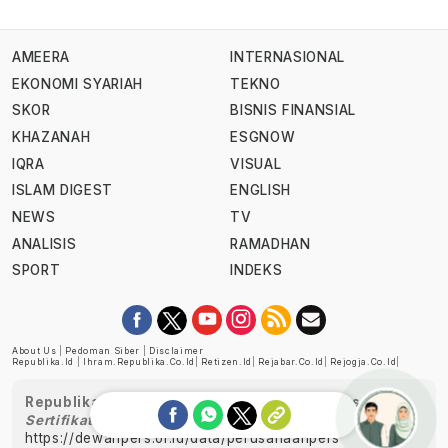
AMEERA
INTERNASIONAL
EKONOMI SYARIAH
TEKNO
SKOR
BISNIS FINANSIAL
KHAZANAH
ESGNOW
IQRA
VISUAL
ISLAM DIGEST
ENGLISH
NEWS
TV
ANALISIS
RAMADHAN
SPORT
INDEKS
About Us
|
Pedoman Siber
|
Disclaimer
Republika.id
|
Ihram.republika.co.id
|
Retizen.id
|
Rejabar.co.id
|
Rejogja.co.id
|
Republika telah diverifikasi oleh Dewan Pers
Sertifikat Nomor 1058/DP-Verifikasi/K/XII/2022
https://dewanpers.or.id/data/perusahaanpers