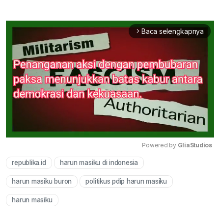
Baca selengkapnya
arrow_forward_ios
Powered by 
GliaStudios
republika.id
harun masiku di indonesia
Mute
harun masiku buron
politikus pdip harun masiku
harun masiku