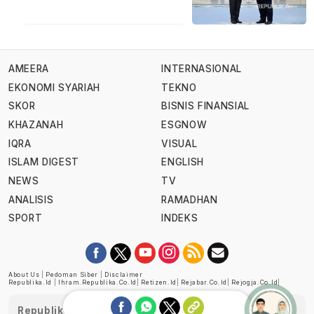
AMEERA
INTERNASIONAL
EKONOMI SYARIAH
TEKNO
SKOR
BISNIS FINANSIAL
KHAZANAH
ESGNOW
IQRA
VISUAL
ISLAM DIGEST
ENGLISH
NEWS
TV
ANALISIS
RAMADHAN
SPORT
INDEKS
About Us
|
Pedoman Siber
|
Disclaimer
Republika.id
|
Ihram.republika.co.id
|
Retizen.id
|
Rejabar.co.id
|
Rejogja.co.id
|
Republika telah diverifikasi oleh Dewan Pers