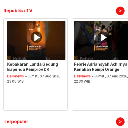
>
Republika TV
Kebakaran Landa Gedung
Febrie Adriansyah Akhirnya
Bapenda Pemprov DKI
Kenakan Rompi Orange
Dailynews
- Jumat , 07 Aug 2026,
Dailynews
- Jumat , 07 Aug 2026
23:00 WIB
22:30 WIB
>
Terpopuler