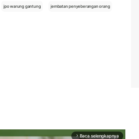
jpo warung gantung
jembatan penyeberangan orang
Baca selengkapnya
arrow_forward_ios