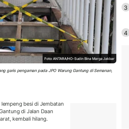
3
4
Foto: ANTARA/HO-Sudin Bina Marga Jakbar
sang garis pengaman pada JPO Warung Gantung di Semanan,
lempeng besi di Jembatan
antung di Jalan Daan
rat, kembali hilang.