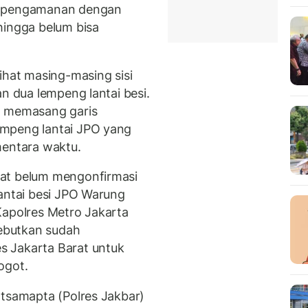
ri pengamanan dengan
hingga belum bisa
ihat masing-masing sisi
an dua lempeng lantai besi.
a memasang garis
empeng lantai JPO yang
mentara waktu.
rat belum mengonfirmasi
lantai besi JPO Warung
Kapolres Metro Jakarta
ebutkan sudah
 Jakarta Barat untuk
ogot.
atsamapta (Polres Jakbar)