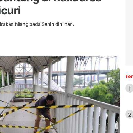
icuri
rakan hilang pada Senin dini hari.
Ter
1
2