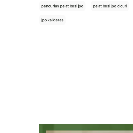
pencurian pelat besi jpo
pelat besi jpo dicuri
jpo kalideres