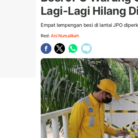
Lagi-Lagi Hilang D
Empat lempengan besi di lantai JPO diperki
Red:
Ani Nursalikah