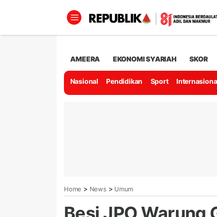
AMEERA
EKONOMI SYARIAH
SKOR
Nasional
Pendidikan
Sport
Internasiona
>
>
Home
News
Umum
Besi JPO Warung G