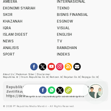
AMEERA
INTERNASIONAL
EKONOMI SYARIAH
TEKNO
SKOR
BISNIS FINANSIAL
KHAZANAH
ESGNOW
IQRA
VISUAL
ISLAM DIGEST
ENGLISH
NEWS
TV
ANALISIS
RAMADHAN
SPORT
INDEKS
About Us
|
Pedoman Siber
|
Disclaimer
Republika.id
|
Ihram.republika.co.id
|
Retizen.id
|
Rejabar.co.id
|
Rejogja.co.id
|
Republika telah diverifikasi oleh Dewan Pers
Sertifikat Nomor 1058/DP-Verifikasi/K/XII/2022
https://dewanpers.or.id/data/perusahaanpers
Ask me!
© 2026 PT Republika Media Mandiri - All Rights Reserved.