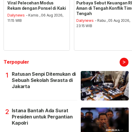
Viral Pelecehan Modus
Purbaya Sebut Keuangan RI
Rekam dengan Ponsel di Kaki
Aman di Tengah Konflik Tim
Tengah
Dailynews
- Kamis , 06 Aug 2026,
11:15 WIB
Dailynews
- Rabu , 05 Aug 2026,
23:15 WIB
>
Terpopuler
Ratusan Senpi Ditemukan di
1
Sebuah Sekolah Swasta di
Jakarta
Istana Bantah Ada Surat
2
Presiden untuk Pergantian
Kapolri