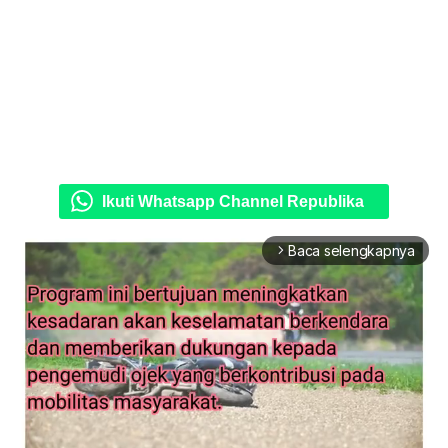
Ikuti Whatsapp Channel Republika
Baca selengkapnya
arrow_forward_ios