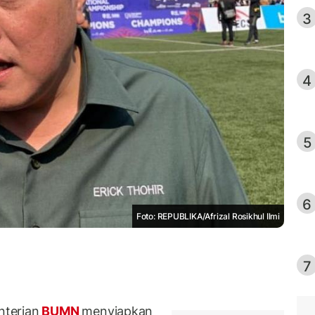
3
4
5
6
Foto: REPUBLIKA/Afrizal Rosikhul Ilmi
7
terian
BUMN
menyiapkan