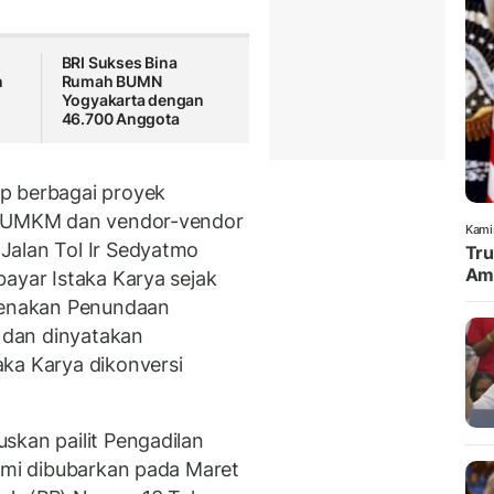
BRI Sukses Bina
n
Rumah BUMN
Yogyakarta dengan
46.700 Anggota
p berbagai proyek
ak UMKM dan vendor-vendor
Kami
Jalan Tol Ir Sedyatmo
Tru
Amu
ayar Istaka Karya sejak
ikenakan Penundaan
dan dinyatakan
ka Karya dikonversi
skan pailit Pengadilan
esmi dibubarkan pada Maret