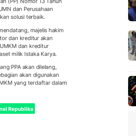
tah (PP) Nomor 13 Tahun
BUMN dan Perusahaan
n solusi terbaik.
mendatang, majelis hakim
tor dan kreditur akan
 UMKM dan kreditur
set milik Istaka Karya.
ang PPA akan dilelang,
sebagian akan digunakan
UMKM yang terdaftar dalam
nel Republika