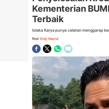
Kementerian BUMN
Terbaik
Istaka Karya punya catatan menggarap ber
Red:
Erdy Nasrul