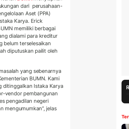
ukungan dari perusahaan-
gelolaan Aset (PPA)
staka Karya. Erick
UMN memiliki berbagai
g dialami para kreditur
g belum terselesaikan
lah diputuskan pailit oleh
 masalah yang sebenarnya
 Kementerian BUMN. Kami
g ditinggalkan Istaka Karya
or-vendor pembangunan
ses pengadilan negeri
kan mengumumkan”, jelas
Ter