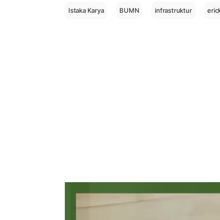
Istaka Karya
BUMN
infrastruktur
eric