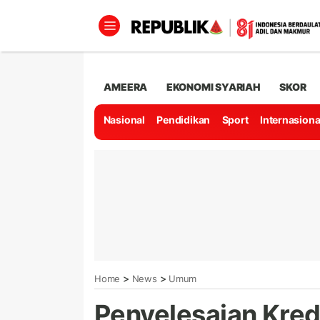
AMEERA
EKONOMI SYARIAH
SKOR
Nasional
Pendidikan
Sport
Internasiona
>
>
Home
News
Umum
Penyelesaian Kredi