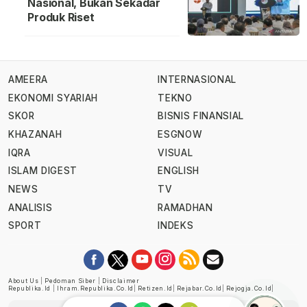
Nasional, Bukan Sekadar
Produk Riset
AMEERA
INTERNASIONAL
EKONOMI SYARIAH
TEKNO
SKOR
BISNIS FINANSIAL
KHAZANAH
ESGNOW
IQRA
VISUAL
ISLAM DIGEST
ENGLISH
NEWS
TV
ANALISIS
RAMADHAN
SPORT
INDEKS
About Us
|
Pedoman Siber
|
Disclaimer
Republika.id
|
Ihram.republika.co.id
|
Retizen.id
|
Rejabar.co.id
|
Rejogja.co.id
|