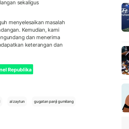
angan sekaligus
guh menyelesaikan masalah
undangan. Kemudian, kami
 mengundang dan menerima
endapatkan keterangan dan
nel Republika
l
al zaytun
gugatan panji gumilang