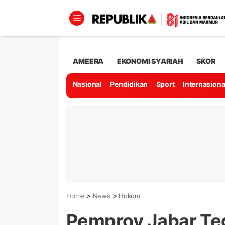
AMEERA
EKONOMI SYARIAH
SKOR
Nasional
Pendidikan
Sport
Internasiona
>
>
Home
News
Hukum
Pemprov Jabar Te