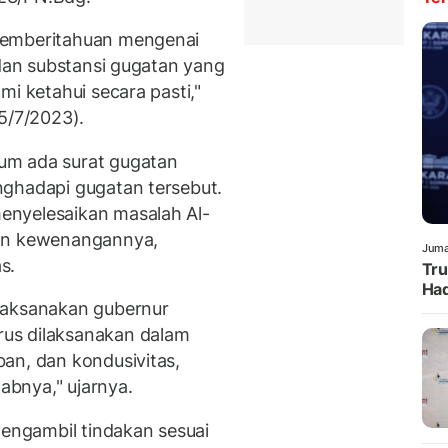
pemberitahuan mengenai
 dan substansi gugatan yang
mi ketahui secara pasti,"
5/7/2023).
um ada surat gugatan
nghadapi gugatan tersebut.
enyelesaikan masalah Al-
dan kewenangannya,
Juma
s.
Tru
Had
laksanakan gubernur
us dilaksanakan dalam
an, dan kondusivitas,
bnya," ujarnya.
ngambil tindakan sesuai