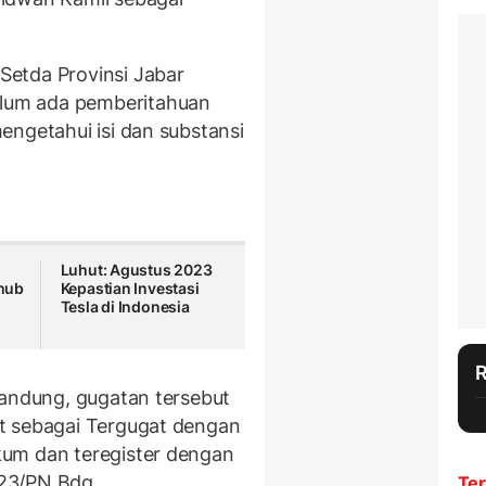
etda Provinsi Jabar
lum ada pemberitahuan
engetahui isi dan substansi
Luhut: Agustus 2023
hub
Kepastian Investasi
Tesla di Indonesia
Bandung, gugatan tersebut
t sebagai Tergugat dengan
um dan teregister dengan
23/PN.Bdg.
Ter