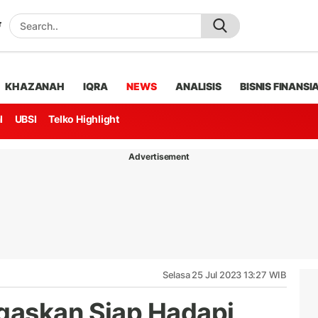
KHAZANAH
IQRA
NEWS
ANALISIS
BISNIS FINANSI
l
UBSI
Telko Highlight
Advertisement
Selasa 25 Jul 2023 13:27 WIB
gaskan Siap Hadapi