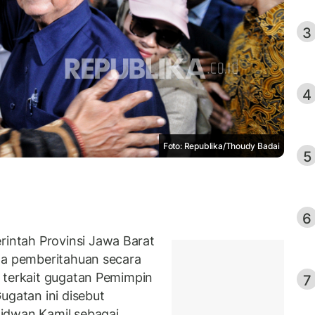
3
4
Foto: Republika/Thoudy Badai
5
6
ntah Provinsi Jawa Barat
ma pemberitahuan secara
 terkait gugatan Pemimpin
7
ugatan ini disebut
idwan Kamil sebagai