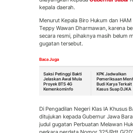
kepala daerah.
Menurut Kepala Biro Hukum dan HAM S
Teppy Wawan Dharmawan, karena be
secara resmi, pihaknya masih belum m
gugatan tersebut.
Baca Juga
Saksi Petinggi Bakti
KPK Jadwalkan
Jelaskan Awal Mula
Pemeriksaan Men
Proyek BTS 4G
Budi Karya Terkait
Kemenkominfo
Kasus Suap DJKA
Di Pengadilan Negeri Klas IA Khusus 
ditujukan kepada Gubernur Jawa Bara
judul gugatan Perbuatan Melawan Huk
perkara perdata Nomor 325/Pdt.G/20