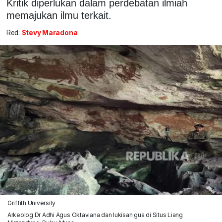
Kritik diperlukan dalam perdebatan ilmiah
memajukan ilmu terkait.
Red:
Stevy Maradona
Griffith University
Arkeolog Dr Adhi Agus Oktaviana dan lukisan gua di Situs Liang