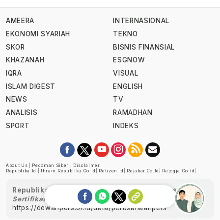
AMEERA
INTERNASIONAL
EKONOMI SYARIAH
TEKNO
SKOR
BISNIS FINANSIAL
KHAZANAH
ESGNOW
IQRA
VISUAL
ISLAM DIGEST
ENGLISH
NEWS
TV
ANALISIS
RAMADHAN
SPORT
INDEKS
About Us
|
Pedoman Siber
|
Disclaimer
Republika.id
|
Ihram.republika.co.id
|
Retizen.id
|
Rejabar.co.id
|
Rejogja.co.id
|
Republika telah diverifikasi oleh Dewan Pers
Sertifikat Nomor 1058/DP-Verifikasi/K/XII/2022
https://dewanpers.or.id/data/perusahaanpers
Ask me!