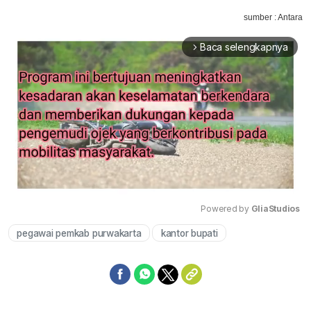
sumber : Antara
Baca selengkapnya
arrow_forward_ios
Powered by 
GliaStudios
pegawai pemkab purwakarta
kantor bupati
Mute