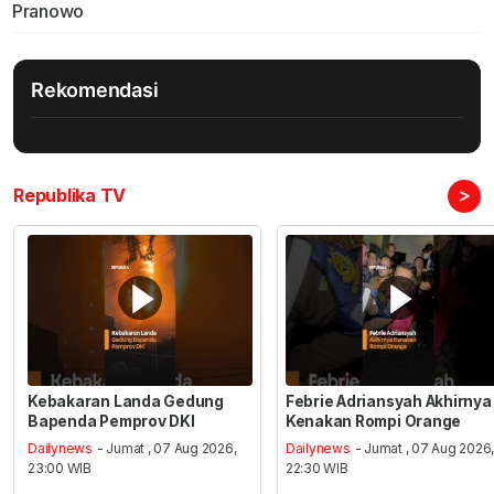
Pranowo
Rekomendasi
>
Republika TV
Kebakaran Landa Gedung
Febrie Adriansyah Akhirnya
Bapenda Pemprov DKI
Kenakan Rompi Orange
Dailynews
- Jumat , 07 Aug 2026,
Dailynews
- Jumat , 07 Aug 2026
23:00 WIB
22:30 WIB