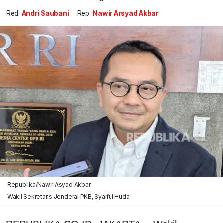
Red:
Andri Saubani
Rep:
Nawir Arsyad Akbar
Republika/Nawir Asyad Akbar
Wakil Sekretaris Jenderal PKB, Syaiful Huda.