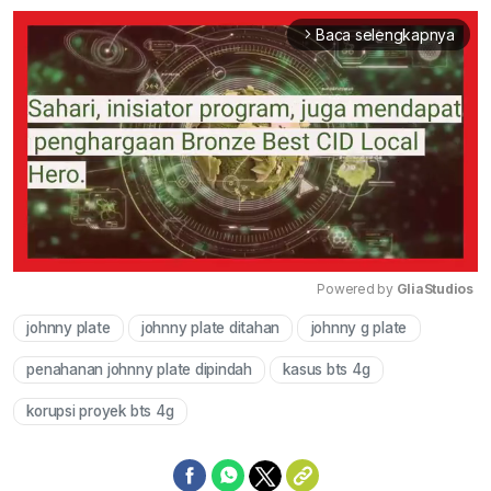
Baca selengkapnya
arrow_forward_ios
Powered by 
GliaStudios
johnny plate
johnny plate ditahan
johnny g plate
Mute
penahanan johnny plate dipindah
kasus bts 4g
korupsi proyek bts 4g