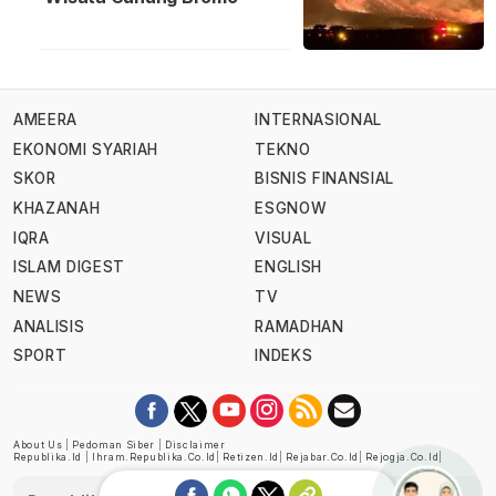
AMEERA
INTERNASIONAL
EKONOMI SYARIAH
TEKNO
SKOR
BISNIS FINANSIAL
KHAZANAH
ESGNOW
IQRA
VISUAL
ISLAM DIGEST
ENGLISH
NEWS
TV
ANALISIS
RAMADHAN
SPORT
INDEKS
About Us
|
Pedoman Siber
|
Disclaimer
Republika.id
|
Ihram.republika.co.id
|
Retizen.id
|
Rejabar.co.id
|
Rejogja.co.id
|