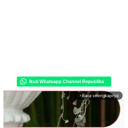
Ikuti Whatsapp Channel Republika
Baca selengkapnya
arrow_forward_ios