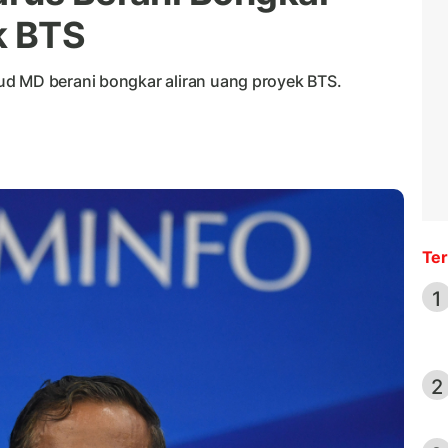
k BTS
ud MD berani bongkar aliran uang proyek BTS.
Ter
1
2