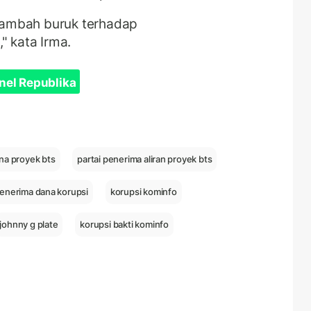
tambah buruk terhadap
" kata Irma.
nel Republika
ana proyek bts
partai penerima aliran proyek bts
penerima dana korupsi
korupsi kominfo
johnny g plate
korupsi bakti kominfo