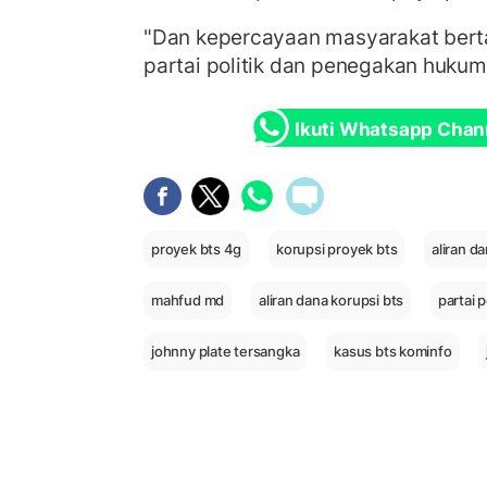
"Dan kepercayaan masyarakat ber
partai politik dan penegakan hukum,
Ikuti Whatsapp Chan
proyek bts 4g
korupsi proyek bts
aliran d
mahfud md
aliran dana korupsi bts
partai 
johnny plate tersangka
kasus bts kominfo