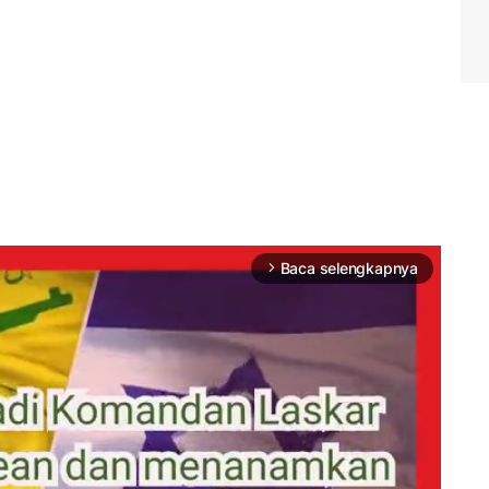
Baca selengkapnya
arrow_forward_ios