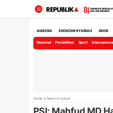
AMEERA
EKONOMI SYARIAH
SKOR
Nasional
Pendidikan
Sport
Internasiona
>
>
Home
News
Hukum
PSI: Mahfud MD Ha