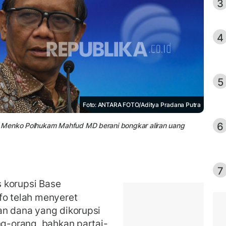
3
4
5
Foto: ANTARA FOTO/Aditya Pradana Putra
6
a Menko Polhukam Mahfud MD berani bongkar aliran uang
7
 korupsi Base
fo telah menyeret
an dana yang dikorupsi
ng-orang, bahkan partai-