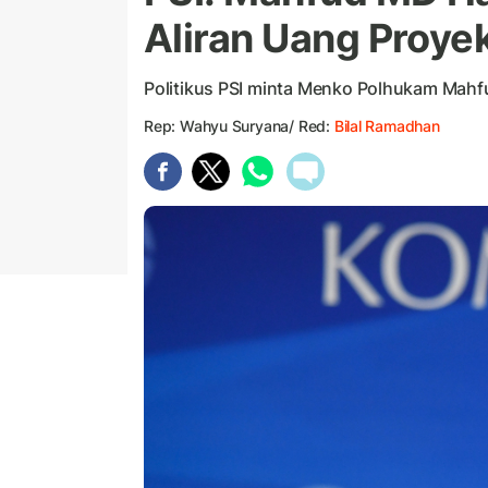
Aliran Uang Proye
Politikus PSI minta Menko Polhukam Mahf
Rep: Wahyu Suryana/ Red:
Bilal Ramadhan