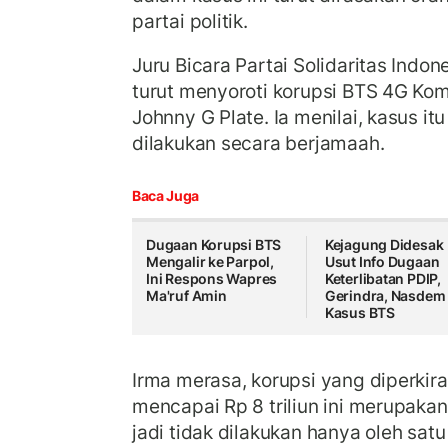
partai politik.
Juru Bicara Partai Solidaritas Indon
turut menyoroti korupsi BTS 4G Ko
Johnny G Plate. Ia menilai, kasus i
dilakukan secara berjamaah.
Baca Juga
Dugaan Korupsi BTS
Kejagung Didesak
Mengalir ke Parpol,
Usut Info Dugaan
Ini Respons Wapres
Keterlibatan PDIP,
Ma'ruf Amin
Gerindra, Nasdem 
Kasus BTS
Irma merasa, korupsi yang diperkir
mencapai Rp 8 triliun ini merupakan
jadi tidak dilakukan hanya oleh satu 