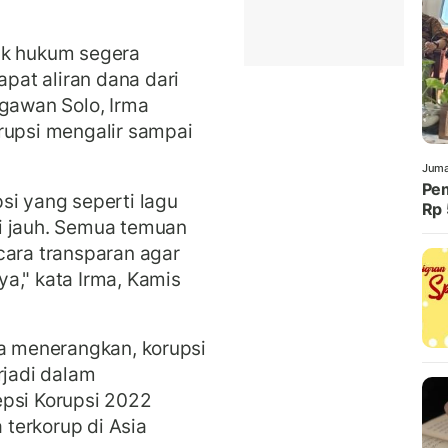
ak hukum segera
at aliran dana dari
ngawan Solo, Irma
rupsi mengalir sampai
Juma
Pem
si yang seperti lagu
Rp 
i jauh. Semua temuan
cara transparan agar
a," kata Irma, Kamis
ma menerangkan, korupsi
rjadi dalam
epsi Korupsi 2022
terkorup di Asia