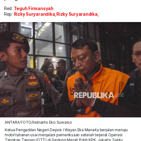
Red:
Teguh Firmansyah
Rep:
Rizky Suryarandika,Rizky Suryarandika,
ANTARA FOTO/Indrianto Eko Suwarso
Ketua Pengadilan Negeri Depok I Wayan Eka Mariarta berjalan menuju
mobil tahanan usai menjalani pemeriksaan setelah terjerat Operasi
Tangkap Tangan (OTT) di Gedung Merah Putih KPK, Jakarta, Sabtu