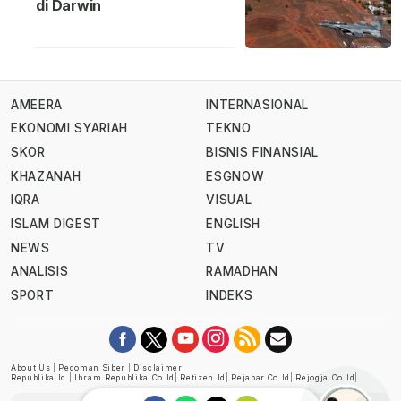
di Darwin
AMEERA
INTERNASIONAL
EKONOMI SYARIAH
TEKNO
SKOR
BISNIS FINANSIAL
KHAZANAH
ESGNOW
IQRA
VISUAL
ISLAM DIGEST
ENGLISH
NEWS
TV
ANALISIS
RAMADHAN
SPORT
INDEKS
About Us
|
Pedoman Siber
|
Disclaimer
Republika.id
|
Ihram.republika.co.id
|
Retizen.id
|
Rejabar.co.id
|
Rejogja.co.id
|