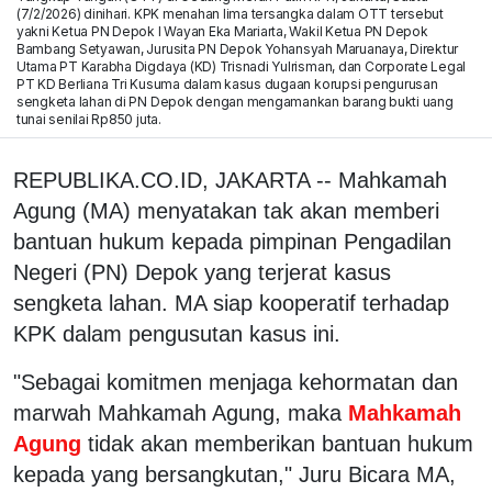
(7/2/2026) dinihari. KPK menahan lima tersangka dalam OTT tersebut
yakni Ketua PN Depok I Wayan Eka Mariarta, Wakil Ketua PN Depok
Bambang Setyawan, Jurusita PN Depok Yohansyah Maruanaya, Direktur
Utama PT Karabha Digdaya (KD) Trisnadi Yulrisman, dan Corporate Legal
PT KD Berliana Tri Kusuma dalam kasus dugaan korupsi pengurusan
sengketa lahan di PN Depok dengan mengamankan barang bukti uang
tunai senilai Rp850 juta.
REPUBLIKA.CO.ID, JAKARTA -- Mahkamah
Agung (MA) menyatakan tak akan memberi
bantuan hukum kepada pimpinan Pengadilan
Negeri (PN) Depok yang terjerat kasus
sengketa lahan. MA siap kooperatif terhadap
KPK dalam pengusutan kasus ini.
"Sebagai komitmen menjaga kehormatan dan
marwah Mahkamah Agung, maka
Mahkamah
Agung
tidak akan memberikan bantuan hukum
kepada yang bersangkutan," Juru Bicara MA,