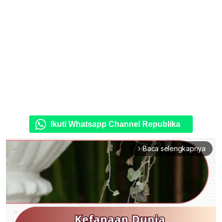
Ikuti Whatsapp Channel Republika
Baca selengkapnya
arrow_forward_ios