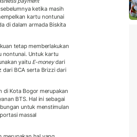
ashless payment
 sebelumnya ketika masih
empelkan kartu nontunai
a di dalam armada Biskita
akuan tetap memberlakukan
 nontunai. Untuk kartu
unakan yaitu
E-money
dari
 dari BCA serta Brizzi dari
an di Kota Bogor merupakan
anan BTS. Hal ini sebagai
ubungan untuk menstimulan
ortasi massal
n merupakan hal yang