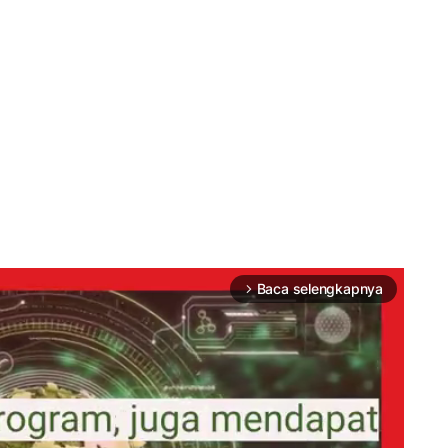
Baca selengkapnya
arrow_forward_ios