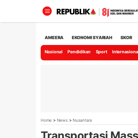
AMEERA
EKONOMI SYARIAH
SKOR
Nasional
Pendidikan
Sport
Internasiona
>
>
Home
News
Nusantara
Transportasi Mass