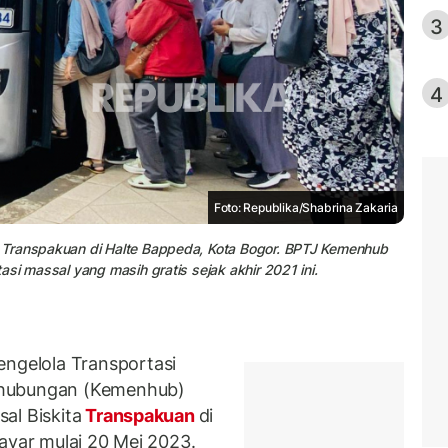
3
4
Foto: Republika/Shabrina Zakaria
 Transpakuan di Halte Bappeda, Kota Bogor. BPTJ Kemenhub
si massal yang masih gratis sejak akhir 2021 ini.
gelola Transportasi
rhubungan (Kemenhub)
al Biskita
Transpakuan
di
ayar mulai 20 Mei 2023.