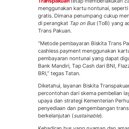
Transpakuan
tetap memberlakukan
c
menggunakan kartu nontunai, seperti
gratis. Dimana penumpang cukup men
di perangkat
Tap on Bus
(ToB) yang ad
Trans Pakuan.
“Metode pembayaran Biskita Trans P
cashless payment menggunakan kartu
pembayaran nontunai yang dapat dig
Bank Mandiri, Tap Cash dari BNI, Flazz
BRI,” tegas Tatan.
Diketahui, layanan Biskita Transpaku
percontohan dari skema pembelian lay
upaya dan strategi Kementerian Perh
penyediaan dan pengembangan transp
berkelanjutan (
sustainable
).
Kehadiran bus yang nyaman dan ama