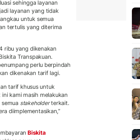
aluasi sehingga layanan
adi layanan yang tidak
rjangkau untuk semua
n tertulis yang diterima
4 ribu yang dikenakan
Biskita Transpakuan.
 penumpang perlu berpindah
n dikenakan tarif lagi.
dan tarif khusus untuk
aat ini kami masih melakukan
an semua
stakeholder
terkait.
ra diimplementasikan,”
embayaran
Biskita