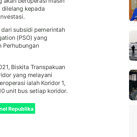
g akan beroperasi masih
 dilelang kepada
nvestasi.
ari subsidi pemerintah
gation (PSO) yang
n Perhubungan
21, Biskita Transpakuan
ridor yang melayani
eroperasi ialah Koridor 1,
 unit bus setiap koridor.
nel Republika