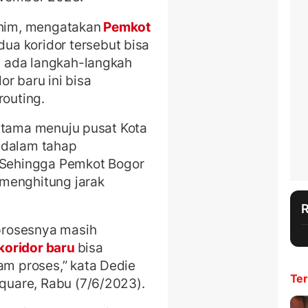
chim, mengatakan
Pemkot
a koridor tersebut bisa
n, ada langkah-langkah
r baru ini bisa
routing.
ur utama menuju pusat Kota
 dalam tahap
Sehingga Pemkot Bogor
menghitung jarak
 prosesnya masih
 koridor baru
bisa
am proses,” kata Dedie
Ter
Square, Rabu (7/6/2023).