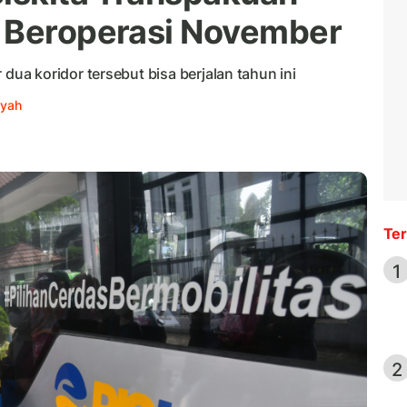
n Beroperasi November
a koridor tersebut bisa berjalan tahun ini
syah
Ter
1
2