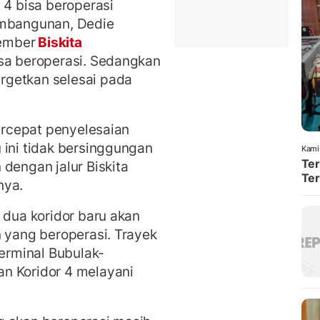
 4 bisa beroperasi
embangunan, Dedie
ember
Biskita
isa beroperasi. Sedangkan
rgetkan selesai pada
percepat penyelesaian
 ini tidak bersinggungan
Kami
Ter
dengan jalur Biskita
Ter
nya.
 dua koridor baru akan
n yang beroperasi. Trayek
Terminal Bubulak-
n Koridor 4 melayani