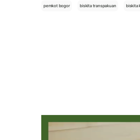
pemkot bogor
biskita transpakuan
biskita