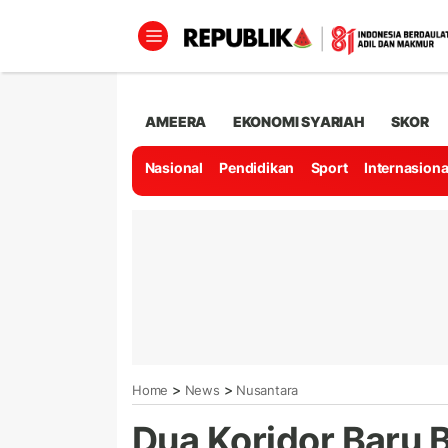
AMEERA
EKONOMI SYARIAH
SKOR
Nasional
Pendidikan
Sport
Internasiona
>
>
Home
News
Nusantara
Dua Koridor Baru 