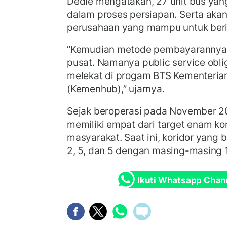
Dedie mengatakan, 27 unit bus yan
dalam proses persiapan. Serta akan
perusahaan yang mampu untuk beri
“Kemudian metode pembayarannya d
pusat. Namanya public service obli
melekat di progam BTS Kementeria
(Kemenhub),” ujarnya.
Sejak beroperasi pada November 20
memiliki empat dari target enam ko
masyarakat. Saat ini, koridor yang b
2, 5, dan 5 dengan masing-masing 10
Ikuti Whatsapp Chan