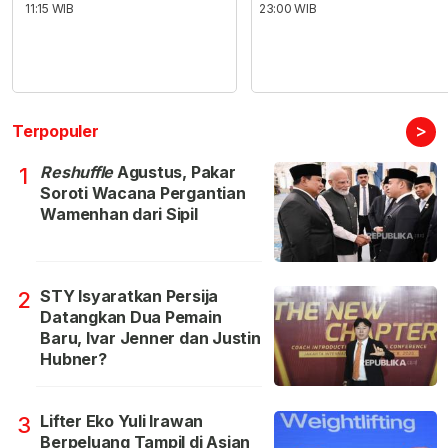
11:15 WIB
23:00 WIB
>
Terpopuler
Reshuffle
Agustus, Pakar
1
Soroti Wacana Pergantian
Wamenhan dari Sipil
STY Isyaratkan Persija
2
Datangkan Dua Pemain
Baru, Ivar Jenner dan Justin
Hubner?
Lifter Eko Yuli Irawan
3
Berpeluang Tampil di Asian