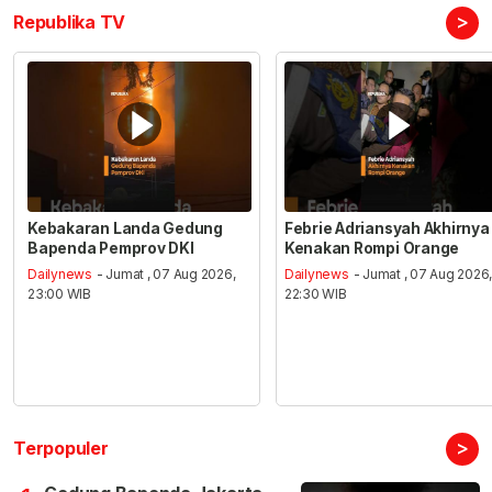
>
Republika TV
Kebakaran Landa Gedung
Febrie Adriansyah Akhirnya
Bapenda Pemprov DKI
Kenakan Rompi Orange
Dailynews
- Jumat , 07 Aug 2026,
Dailynews
- Jumat , 07 Aug 2026
23:00 WIB
22:30 WIB
>
Terpopuler