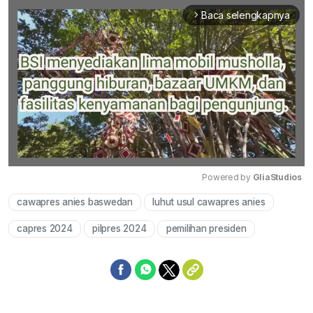
Baca selengkapnya
arrow_forward_ios
Powered by 
GliaStudios
cawapres anies baswedan
luhut usul cawapres anies
Mute
capres 2024
pilpres 2024
pemilihan presiden