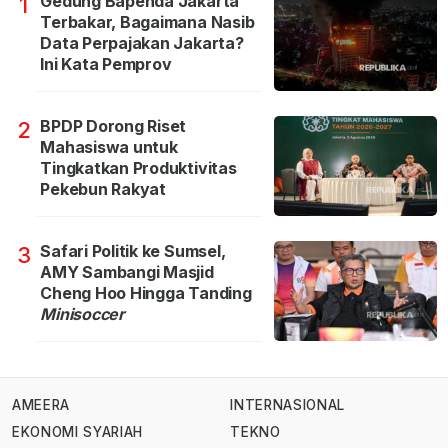
Gedung Bapenda Jakarta
1
Terbakar, Bagaimana Nasib
Data Perpajakan Jakarta?
Ini Kata Pemprov
BPDP Dorong Riset
2
Mahasiswa untuk
Tingkatkan Produktivitas
Pekebun Rakyat
Safari Politik ke Sumsel,
3
AMY Sambangi Masjid
Cheng Hoo Hingga Tanding
Minisoccer
AMEERA
INTERNASIONAL
EKONOMI SYARIAH
TEKNO