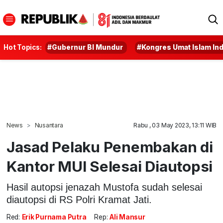
Hot Topics:
#Gubernur BI Mundur
#Kongres Umat Islam In
News
Nusantara
Rabu , 03 May 2023, 13:11 WIB
Jasad Pelaku Penembakan di
Kantor MUI Selesai Diautopsi
Hasil autopsi jenazah Mustofa sudah selesai
diautopsi di RS Polri Kramat Jati.
Red:
Erik Purnama Putra
Rep:
Ali Mansur