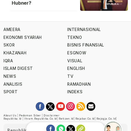
Hubner?
AMEERA
INTERNASIONAL
EKONOMI SYARIAH
TEKNO
SKOR
BISNIS FINANSIAL
KHAZANAH
ESGNOW
IQRA
VISUAL
ISLAM DIGEST
ENGLISH
NEWS
TV
ANALISIS
RAMADHAN
SPORT
INDEKS
About Us
|
Pedoman Siber
|
Disclaimer
Republika.id
|
Ihram.republika.co.id
|
Retizen.id
|
Rejabar.co.id
|
Rejogja.co.id
|
Republika telah diverifikasi oleh Dewan Pers