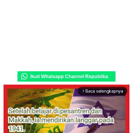
Ikuti Whatsapp Channel Republika
Baca selengkapnya
arrow_forward_ios