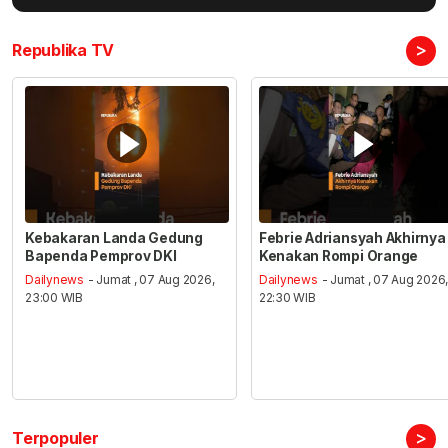
>
Republika TV
Kebakaran Landa Gedung
Febrie Adriansyah Akhirnya
Bapenda Pemprov DKI
Kenakan Rompi Orange
Dailynews
- Jumat , 07 Aug 2026,
Dailynews
- Jumat , 07 Aug 2026
23:00 WIB
22:30 WIB
>
Terpopuler