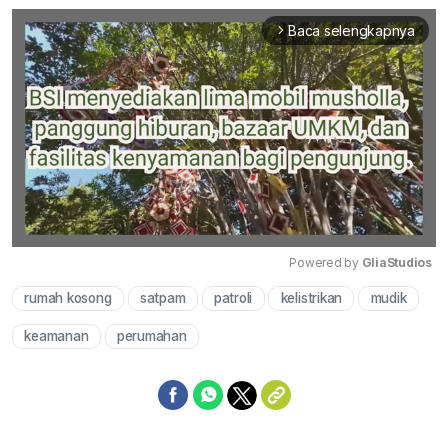
Baca selengkapnya
arrow_forward_ios
Powered by 
GliaStudios
rumah kosong
satpam
patroli
kelistrikan
mudik
Mute
keamanan
perumahan