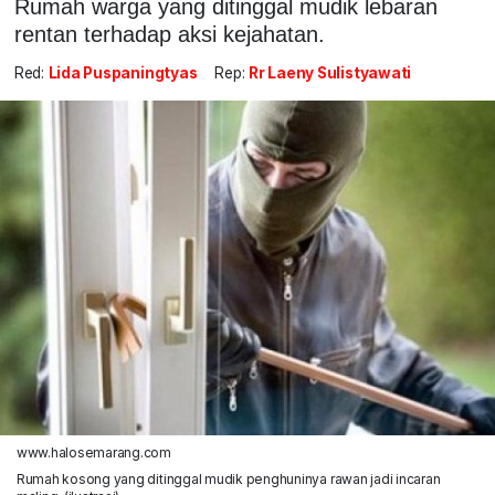
Rumah warga yang ditinggal mudik lebaran
rentan terhadap aksi kejahatan.
Red:
Lida Puspaningtyas
Rep:
Rr Laeny Sulistyawati
www.halosemarang.com
Rumah kosong yang ditinggal mudik penghuninya rawan jadi incaran