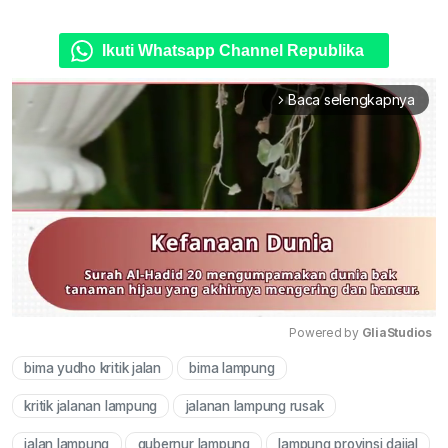
Ikuti Whatsapp Channel Republika
Baca selengkapnya
arrow_forward_ios
Powered by 
GliaStudios
bima yudho kritik jalan
bima lampung
Mute
kritik jalanan lampung
jalanan lampung rusak
jalan lampung
gubernur lampung
lampung provinsi dajjal