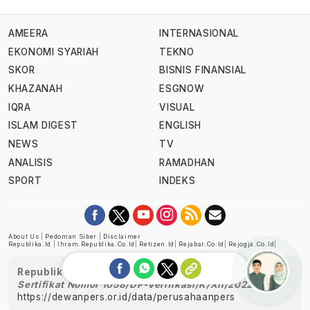
AMEERA
INTERNASIONAL
EKONOMI SYARIAH
TEKNO
SKOR
BISNIS FINANSIAL
KHAZANAH
ESGNOW
IQRA
VISUAL
ISLAM DIGEST
ENGLISH
NEWS
TV
ANALISIS
RAMADHAN
SPORT
INDEKS
About Us
|
Pedoman Siber
|
Disclaimer
Republika.id
|
Ihram.republika.co.id
|
Retizen.id
|
Rejabar.co.id
|
Rejogja.co.id
|
Republika telah diverifikasi oleh Dewan Pers
Sertifikat Nomor 1058/DP-Verifikasi/K/XII/2022
https://dewanpers.or.id/data/perusahaanpers
Ask me!