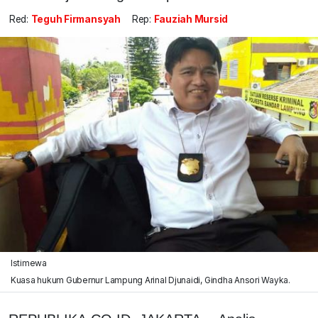
Red:
Teguh Firmansyah
Rep:
Fauziah Mursid
Istimewa
Kuasa hukum Gubernur Lampung Arinal Djunaidi, Gindha Ansori Wayka.