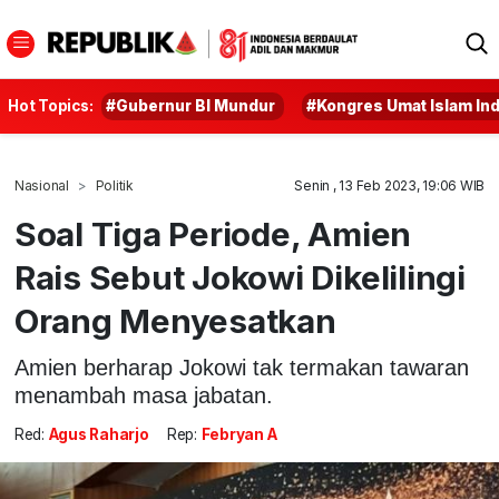
Hot Topics:
#Gubernur BI Mundur
#Kongres Umat Islam In
Nasional
Politik
Senin , 13 Feb 2023, 19:06 WIB
Soal Tiga Periode, Amien
Rais Sebut Jokowi Dikelilingi
Orang Menyesatkan
Amien berharap Jokowi tak termakan tawaran
menambah masa jabatan.
Red:
Agus Raharjo
Rep:
Febryan A