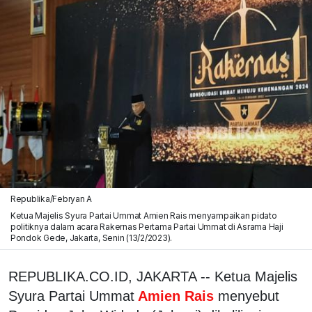
Republika/Febryan A
Ketua Majelis Syura Partai Ummat Amien Rais menyampaikan pidato
politiknya dalam acara Rakernas Pertama Partai Ummat di Asrama Haji
Pondok Gede, Jakarta, Senin (13/2/2023).
REPUBLIKA.CO.ID, JAKARTA -- Ketua Majelis
Syura Partai Ummat
Amien Rais
menyebut