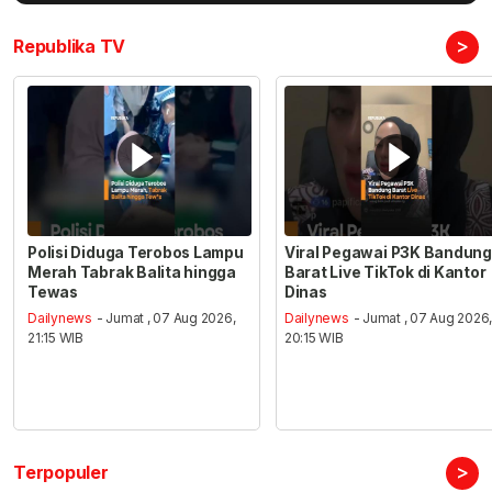
>
Republika TV
Polisi Diduga Terobos Lampu
Viral Pegawai P3K Bandung
Merah Tabrak Balita hingga
Barat Live TikTok di Kantor
Tewas
Dinas
Dailynews
- Jumat , 07 Aug 2026,
Dailynews
- Jumat , 07 Aug 2026
21:15 WIB
20:15 WIB
>
Terpopuler