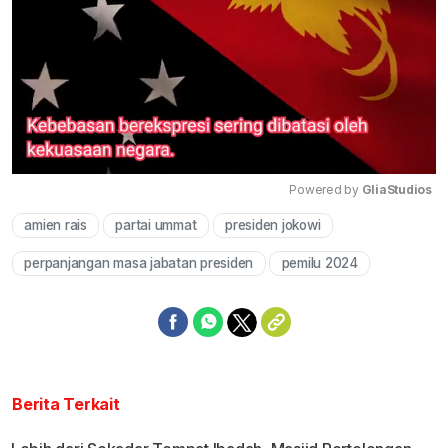
Powered by 
GliaStudios
amien rais
partai ummat
presiden jokowi
Mute
perpanjangan masa jabatan presiden
pemilu 2024
Berita Terkait