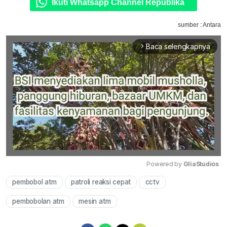
Ikuti Whatsapp Channel Republika
sumber : Antara
Baca selengkapnya
arrow_forward_ios
Powered by 
GliaStudios
pembobol atm
patroli reaksi cepat
cctv
Mute
pembobolan atm
mesin atm