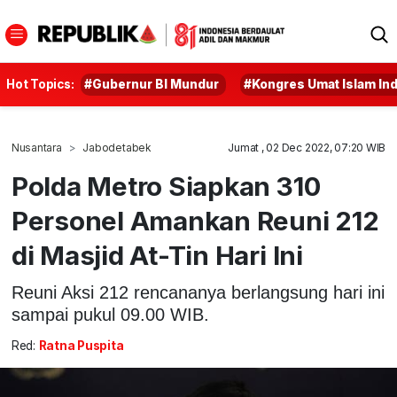
Hot Topics:
#Gubernur BI Mundur
#Kongres Umat Islam In
Nusantara
Jabodetabek
Jumat , 02 Dec 2022, 07:20 WIB
Polda Metro Siapkan 310
Personel Amankan Reuni 212
di Masjid At-Tin Hari Ini
Reuni Aksi 212 rencananya berlangsung hari ini
sampai pukul 09.00 WIB.
Red:
Ratna Puspita