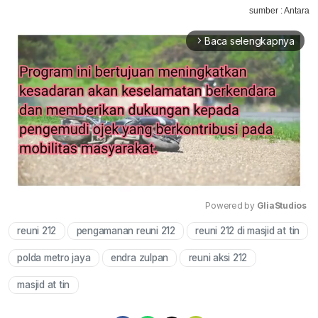
sumber : Antara
Baca selengkapnya
arrow_forward_ios
Powered by 
GliaStudios
reuni 212
pengamanan reuni 212
reuni 212 di masjid at tin
Mute
polda metro jaya
endra zulpan
reuni aksi 212
masjid at tin