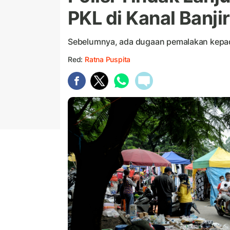
PKL di Kanal Banji
Sebelumnya, ada dugaan pemalakan kepad
Red:
Ratna Puspita