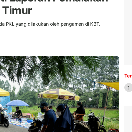
r Timur
a PKL yang dilakukan oleh pengamen di KBT.
Ter
1