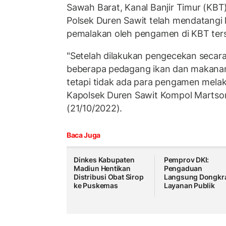
Sawah Barat, Kanal Banjir Timur (KBT
Polsek Duren Sawit telah mendatangi 
pemalakan oleh pengamen di KBT ter
"Setelah dilakukan pengecekan secar
beberapa pedagang ikan dan makan
tetapi tidak ada para pengamen mela
Kapolsek Duren Sawit Kompol Martso
(21/10/2022).
Baca Juga
Dinkes Kabupaten
Pemprov DKI:
Madiun Hentikan
Pengaduan
Distribusi Obat Sirop
Langsung Dongkr
ke Puskemas
Layanan Publik