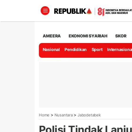
AMEERA
EKONOMI SYARIAH
SKOR
Nasional
Pendidikan
Sport
Internasiona
>
>
Home
Nusantara
Jabodetabek
Polisi Tindak Lanj