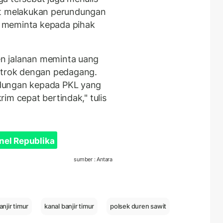
 melakukan perundungan
 meminta kepada pihak
n jalanan meminta uang
trok dengan pedagang.
dungan kepada PKL yang
im cepat bertindak," tulis
nel Republika
sumber : Antara
anjir timur
kanal banjir timur
polsek duren sawit