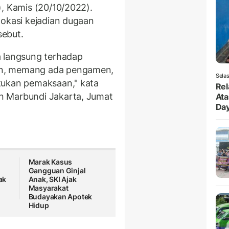
), Kamis (20/10/2022).
lokasi kejadian dugaan
sebut.
a langsung terhadap
an, memang ada pengamen,
Selas
kukan pemaksaan," kata
Rel
n Marbundi Jakarta, Jumat
Ata
Da
Marak Kasus
Gangguan Ginjal
ak
Anak, SKI Ajak
Masyarakat
Budayakan Apotek
Hidup