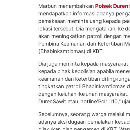
Marbun menambahkan
Polsek Duren
mendapatkan informasi adanya peng
pemaksaan meminta uang kepada pe
lokasi tersebut. Dia mengatakan, ke 
akan meningkatkan patroli dengan 
Pembina Keamanan dan Ketertiban M
(Bhabinkamtibmas) di KBT.
Dia juga meminta kepada masyarakat 
kepada pihak kepolisian apabila me
keamanan dan ketertiban di lingkung
tingkatkan patroli Bhabinkamtibmas d
dengan keluhan-keluhan masyarakat. S
DurenSawit atau 'hotline'Polri 110," uj
Sebelumnya, seorang warga melalui m
adanya aksi dugaan pemalakan kepad
dilakukan oleh pengamen di KBT. Warg