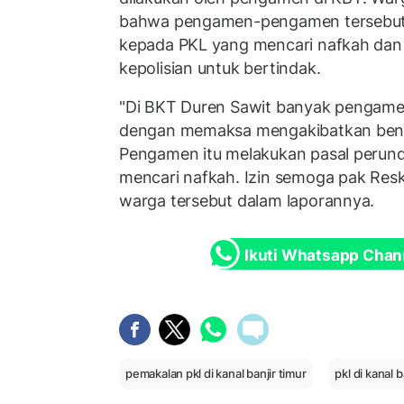
bahwa pengamen-pengamen tersebut
kepada PKL yang mencari nafkah dan
kepolisian untuk bertindak.
"Di BKT Duren Sawit banyak pengame
dengan memaksa mengakibatkan ben
Pengamen itu melakukan pasal perun
mencari nafkah. Izin semoga pak Reskr
warga tersebut dalam laporannya.
Ikuti Whatsapp Chan
pemakalan pkl di kanal banjir timur
pkl di kanal b