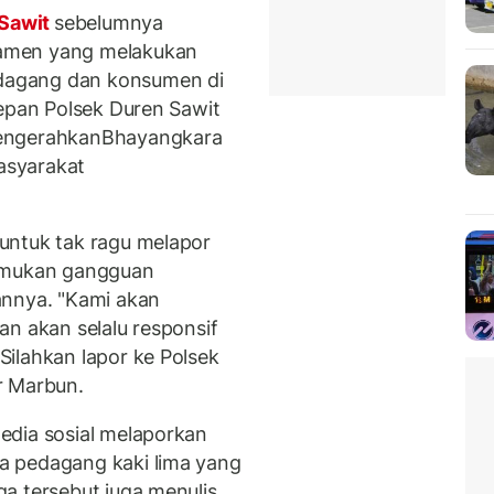
 Sawit
sebelumnya
amen yang melakukan
dagang dan konsumen di
depan Polsek Duren Sawit
mengerahkanBhayangkara
asyarakat
untuk tak ragu melapor
nemukan gangguan
annya. "Kami akan
an akan selalu responsif
ilahkan lapor ke Polsek
ar Marbun.
edia sosial melaporkan
a pedagang kaki lima yang
a tersebut juga menulis