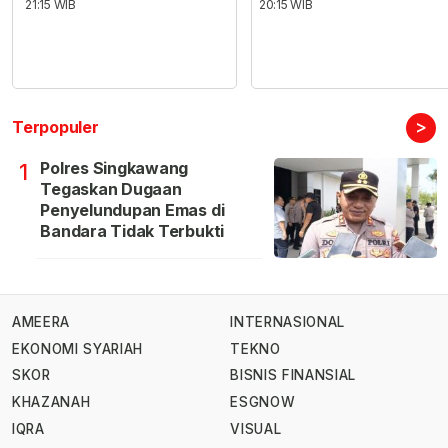
21:15 WIB
20:15 WIB
>
Terpopuler
Polres Singkawang
1
Tegaskan Dugaan
Penyelundupan Emas di
Bandara Tidak Terbukti
AMEERA
INTERNASIONAL
EKONOMI SYARIAH
TEKNO
SKOR
BISNIS FINANSIAL
KHAZANAH
ESGNOW
IQRA
VISUAL