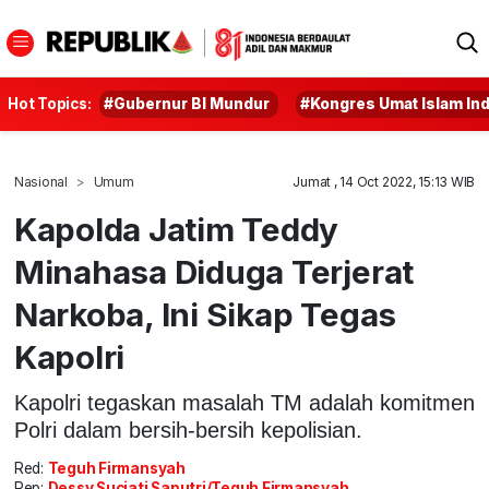
Hot Topics:
#Gubernur BI Mundur
#Kongres Umat Islam In
Nasional
Umum
Jumat , 14 Oct 2022, 15:13 WIB
Kapolda Jatim Teddy
Minahasa Diduga Terjerat
Narkoba, Ini Sikap Tegas
Kapolri
Kapolri tegaskan masalah TM adalah komitmen
Polri dalam bersih-bersih kepolisian.
Red:
Teguh Firmansyah
Rep:
Dessy Suciati Saputri/Teguh Firmansyah