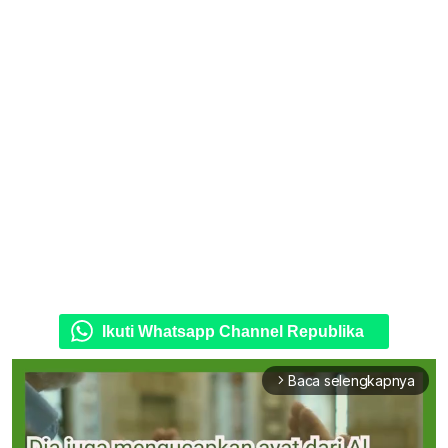
Ikuti Whatsapp Channel Republika
Baca selengkapnya
arrow_forward_ios