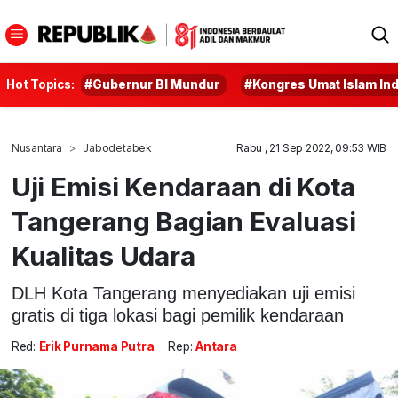
Hot Topics:
#Gubernur BI Mundur
#Kongres Umat Islam In
Nusantara
Jabodetabek
Rabu , 21 Sep 2022, 09:53 WIB
Uji Emisi Kendaraan di Kota
Tangerang Bagian Evaluasi
Kualitas Udara
DLH Kota Tangerang menyediakan uji emisi
gratis di tiga lokasi bagi pemilik kendaraan
Red:
Erik Purnama Putra
Rep:
Antara