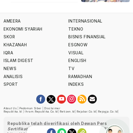
AMEERA
INTERNASIONAL
EKONOMI SYARIAH
TEKNO
SKOR
BISNIS FINANSIAL
KHAZANAH
ESGNOW
IQRA
VISUAL
ISLAM DIGEST
ENGLISH
NEWS
TV
ANALISIS
RAMADHAN
SPORT
INDEKS
About Us
|
Pedoman Siber
|
Disclaimer
Republika.id
|
Ihram.republika.co.id
|
Retizen.id
|
Rejabar.co.id
|
Rejogja.co.id
|
Republika telah diverifikasi oleh Dewan Pers
Sertifikat Nomor 1058/DP-Verifikasi/K/XII/2022