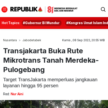
Hot Topics:
#Gubernur BI Mundur
#Kongres Umat Islam In
Nusantara
Jabodetabek
Kamis , 08 Sep 2022, 20:55 WIB
Transjakarta Buka Rute
Mikrotrans Tanah Merdeka-
Pulogebang
Target TransJakarta memperluas jangkauan
layanan hingga 95 persen
Red:
Nur Aini