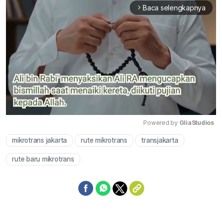
Baca selengkapnya
arrow_forward_ios
Powered by 
GliaStudios
mikrotrans jakarta
rute mikrotrans
transjakarta
Mute
rute baru mikrotrans