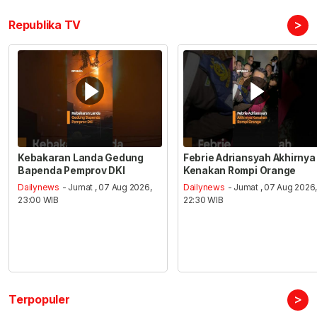
>
Republika TV
Kebakaran Landa Gedung
Febrie Adriansyah Akhirnya
Bapenda Pemprov DKI
Kenakan Rompi Orange
Dailynews
- Jumat , 07 Aug 2026,
Dailynews
- Jumat , 07 Aug 2026
23:00 WIB
22:30 WIB
>
Terpopuler