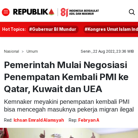
Hot Topics:
#Gubernur BI Mundur
#Kongres Umat Islam In
Nasional
Umum
Senin , 22 Aug 2022, 23:36 WIB
Pemerintah Mulai Negosiasi
Penempatan Kembali PMI ke
Qatar, Kuwait dan UEA
Kemnaker meyakini penempatan kembali PMI
bisa mencegah masuknya pekerja migran ilegal
Red:
Ichsan Emrald Alamsyah
Rep:
Febryan A