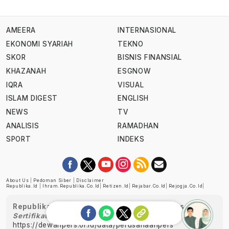
AMEERA
INTERNASIONAL
EKONOMI SYARIAH
TEKNO
SKOR
BISNIS FINANSIAL
KHAZANAH
ESGNOW
IQRA
VISUAL
ISLAM DIGEST
ENGLISH
NEWS
TV
ANALISIS
RAMADHAN
SPORT
INDEKS
About Us
|
Pedoman Siber
|
Disclaimer
Republika.id
|
Ihram.republika.co.id
|
Retizen.id
|
Rejabar.co.id
|
Rejogja.co.id
|
Republika telah diverifikasi oleh Dewan Pers
Sertifikat Nomor 1058/DP-Verifikasi/K/XII/2022
https://dewanpers.or.id/data/perusahaanpers