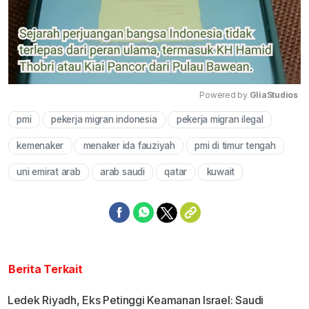
Powered by 
GliaStudios
pmi
pekerja migran indonesia
pekerja migran ilegal
Mute
kemenaker
menaker ida fauziyah
pmi di timur tengah
uni emirat arab
arab saudi
qatar
kuwait
Berita Terkait
Ledek Riyadh, Eks Petinggi Keamanan Israel: Saudi