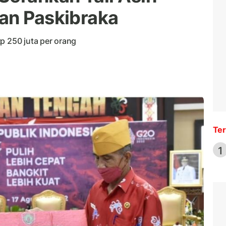
an Paskibraka
p 250 juta per orang
Ter
1