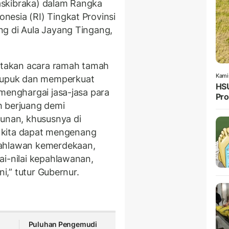
askibraka) dalam Rangka
esia (RI) Tingkat Provinsi
ng di Aula Jayang Tingang,
takan acara ramah tamah
Kami
upuk dan memperkuat
HSU
 menghargai jasa-jasa para
Pro
h berjuang demi
nan, khususnya di
an kita dapat mengenang
pahlawan kemerdekaan,
ai-nilai kepahlawanan,
ni,” tutur Gubernur.
Puluhan Pengemudi