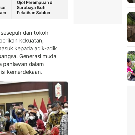
Ojol Perempuan di
sar
Surabaya Ikuti
sen
Pelatihan Sablon
 sesepuh dan tokoh
berikan kekuatan,
masuk kepada adik-adik
 bangsa. Generasi muda
a pahlawan dalam
isi kemerdekaan.