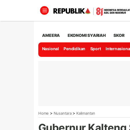
AMEERA
EKONOMI SYARIAH
SKOR
Nasional
Pendidikan
Sport
Internasiona
>
>
Home
Nusantara
Kalimantan
Gubernur Kalteng 