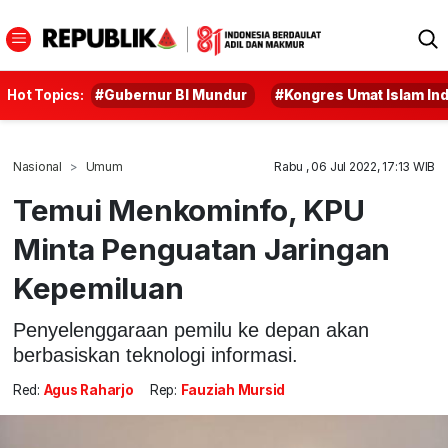
Hot Topics:
#Gubernur BI Mundur
#Kongres Umat Islam In
Nasional
Umum
Rabu , 06 Jul 2022, 17:13 WIB
Temui Menkominfo, KPU
Minta Penguatan Jaringan
Kepemiluan
Penyelenggaraan pemilu ke depan akan
berbasiskan teknologi informasi.
Red:
Agus Raharjo
Rep:
Fauziah Mursid