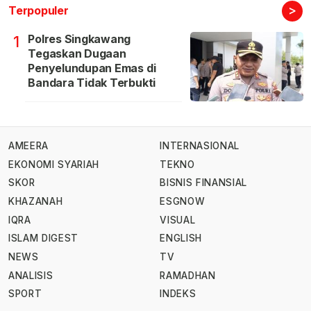
>
Terpopuler
Polres Singkawang
1
Tegaskan Dugaan
Penyelundupan Emas di
Bandara Tidak Terbukti
AMEERA
INTERNASIONAL
EKONOMI SYARIAH
TEKNO
SKOR
BISNIS FINANSIAL
KHAZANAH
ESGNOW
IQRA
VISUAL
ISLAM DIGEST
ENGLISH
NEWS
TV
ANALISIS
RAMADHAN
SPORT
INDEKS