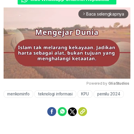
Baca selengkapnya
arrow_forward_ios
Powered by 
GliaStudios
menkominfo
teknologi informasi
KPU
pemilu 2024
Mute