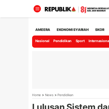
AMEERA
EKONOMI SYARIAH
SKOR
Nasional
Pendidikan
Sport
Internasiona
>
>
Home
News
Pendidikan
Lulusan Sistem da