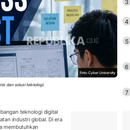
3
4
5
6
Foto: Cyber University
is dan solusi teknologi.
7
angan teknologi digital
an industri global. Di era
anya membutuhkan