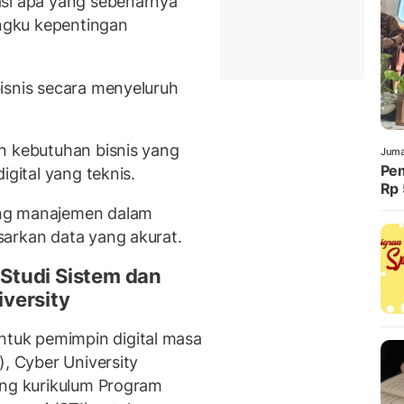
asi apa yang sebenarnya
ngku kepentingan
isnis secara menyeluruh
n kebutuhan bisnis yang
Juma
Pem
igital yang teknis.
Rp 
ung manajemen dalam
arkan data yang akurat.
Studi Sistem dan
versity
tuk pemimpin digital masa
), Cyber University
ang kurikulum Program