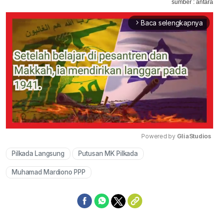
sumber : antara
Baca selengkapnya
arrow_forward_ios
Powered by 
GliaStudios
Pilkada Langsung
Putusan MK Pilkada
Mute
Muhamad Mardiono PPP