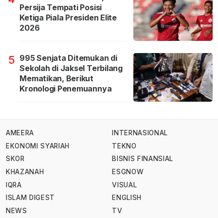
Persija Tempati Posisi
Ketiga Piala Presiden Elite
2026
995 Senjata Ditemukan di
5
Sekolah di Jaksel Terbilang
Mematikan, Berikut
Kronologi Penemuannya
AMEERA
INTERNASIONAL
EKONOMI SYARIAH
TEKNO
SKOR
BISNIS FINANSIAL
KHAZANAH
ESGNOW
IQRA
VISUAL
ISLAM DIGEST
ENGLISH
NEWS
TV