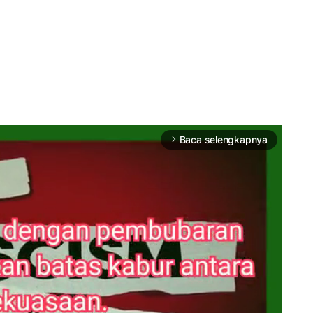
Baca selengkapnya
arrow_forward_ios