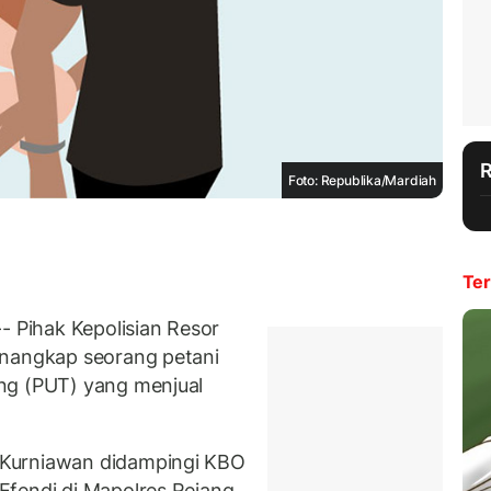
Foto: Republika/Mardiah
Ter
Pihak Kepolisian Resor
enangkap seorang petani
ng (PUT) yang menjual
 Kurniawan didampingi KBO
Efendi di Mapolres Rejang