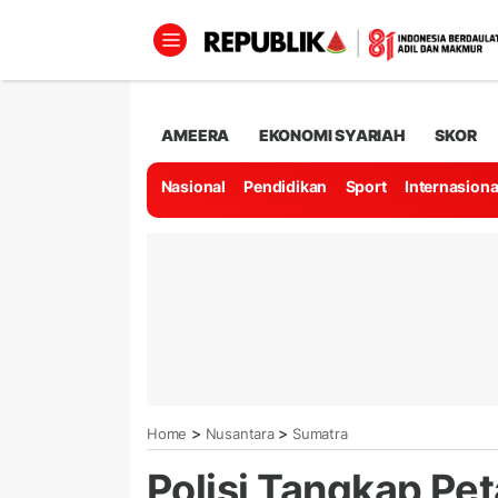
AMEERA
EKONOMI SYARIAH
SKOR
Nasional
Pendidikan
Sport
Internasiona
>
>
Home
Nusantara
Sumatra
Polisi Tangkap Pe