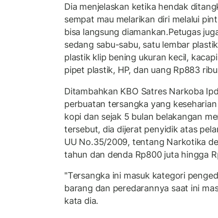
Dia menjelaskan ketika hendak ditan
sempat mau melarikan diri melalui pi
bisa langsung diamankan.Petugas ju
sedang sabu-sabu, satu lembar plasti
plastik klip bening ukuran kecil, kacap
pipet plastik, HP, dan uang Rp883 ribu
Ditambahkan KBO Satres Narkoba Ipda
perbuatan tersangka yang keseharian 
kopi dan sejak 5 bulan belakangan m
tersebut, dia dijerat penyidik atas pel
UU No.35/2009, tentang Narkotika d
tahun dan denda Rp800 juta hingga Rp
"Tersangka ini masuk kategori penged
barang dan peredarannya saat ini ma
kata dia.