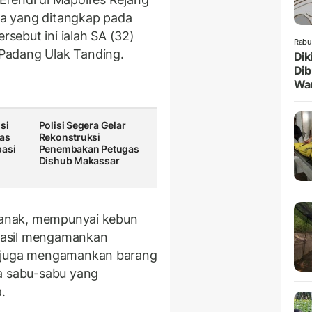
a yang ditangkap pada
rsebut ini ialah SA (32)
Rabu
Padang Ulak Tanding.
Dik
Dib
Wa
si
Polisi Segera Gelar
tas
Rekonstruksi
pasi
Penembakan Petugas
Dishub Makassar
a anak, mempunyai kebun
erhasil mengamankan
s juga mengamankan barang
ga sabu-sabu yang
.