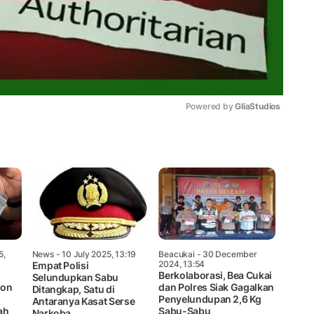
Powered by 
GliaStudios
Mute
5,
News
- 10 July 2025, 13:19
Beacukai
- 30 December
2024, 13:54
Empat Polisi
Berkolaborasi, Bea Cukai
Selundupkan Sabu
bon
dan Polres Siak Gagalkan
Ditangkap, Satu di
Penyelundupan 2,6 Kg
Antaranya Kasat Serse
ah
Sabu-Sabu
Narkoba