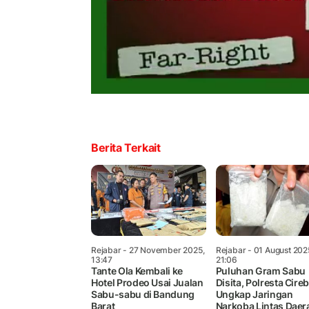
Berita Terkait
Rejabar
- 27 November 2025,
Rejabar
- 01 August 202
13:47
21:06
Tante Ola Kembali ke
Puluhan Gram Sabu
Hotel Prodeo Usai Jualan
Disita, Polresta Cire
Sabu-sabu di Bandung
Ungkap Jaringan
Barat
Narkoba Lintas Daer