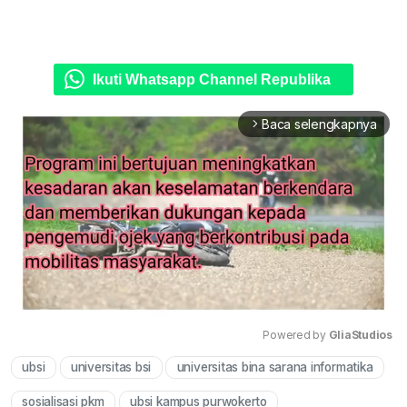
Ikuti Whatsapp Channel Republika
Baca selengkapnya
arrow_forward_ios
Powered by 
GliaStudios
ubsi
universitas bsi
universitas bina sarana informatika
Mute
sosialisasi pkm
ubsi kampus purwokerto