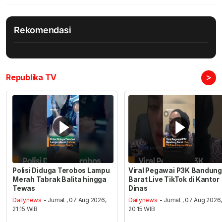
Rekomendasi
>
Republika TV
Polisi Diduga Terobos Lampu
Viral Pegawai P3K Bandung
Merah Tabrak Balita hingga
Barat Live TikTok di Kantor
Tewas
Dinas
Dailynews
- Jumat , 07 Aug 2026,
Dailynews
- Jumat , 07 Aug 2026
21:15 WIB
20:15 WIB