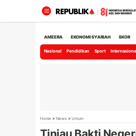
AMEERA
EKONOMI SYARIAH
SKOR
Nasional
Pendidikan
Sport
Internasiona
>
>
Home
News
Umum
Tinjau Bakti Neger