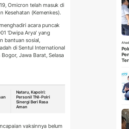
-19, Omicron telah masuk di
ian Kesehatan (Kemenkes).
t menghadiri acara puncak
01 'Dwipa Arya' yang
n bantuan sosial,
Ahad
ah di Sentul International
Pol
Pen
 Bogor, Jawa Barat, Selasa
Ter
Nataru, Kapolri:
san
Personil TNI-Polri
Sinergi Beri Rasa
Aman
pencapaian vaksinnya belum