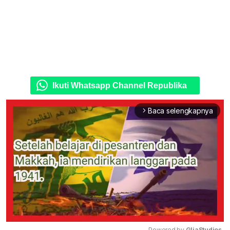
Ikuti Whatsapp Channel Republika
Baca selengkapnya
arrow_forward_ios
Powered by 
GliaStudios