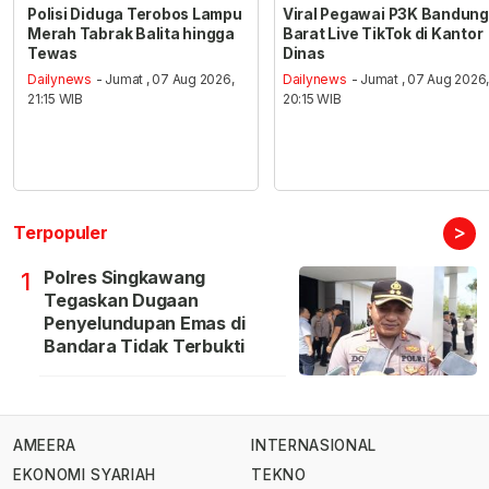
Polisi Diduga Terobos Lampu
Viral Pegawai P3K Bandung
Merah Tabrak Balita hingga
Barat Live TikTok di Kantor
Tewas
Dinas
Dailynews
- Jumat , 07 Aug 2026,
Dailynews
- Jumat , 07 Aug 2026
21:15 WIB
20:15 WIB
>
Terpopuler
Polres Singkawang
1
Tegaskan Dugaan
Penyelundupan Emas di
Bandara Tidak Terbukti
AMEERA
INTERNASIONAL
EKONOMI SYARIAH
TEKNO