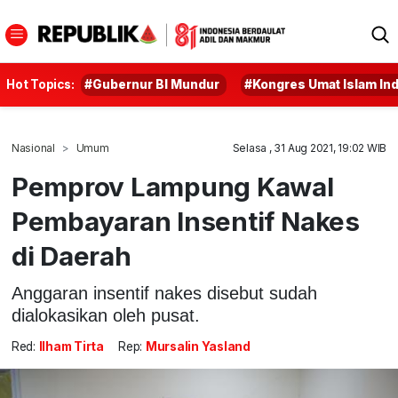
Hot Topics:
#Gubernur BI Mundur
#Kongres Umat Islam In
Nasional
Umum
Selasa , 31 Aug 2021, 19:02 WIB
Pemprov Lampung Kawal
Pembayaran Insentif Nakes
di Daerah
Anggaran insentif nakes disebut sudah
dialokasikan oleh pusat.
Red:
Ilham Tirta
Rep:
Mursalin Yasland