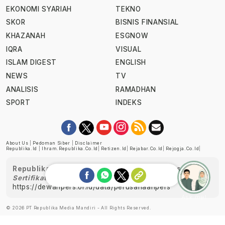
EKONOMI SYARIAH
TEKNO
SKOR
BISNIS FINANSIAL
KHAZANAH
ESGNOW
IQRA
VISUAL
ISLAM DIGEST
ENGLISH
NEWS
TV
ANALISIS
RAMADHAN
SPORT
INDEKS
About Us
|
Pedoman Siber
|
Disclaimer
Republika.id
|
Ihram.republika.co.id
|
Retizen.id
|
Rejabar.co.id
|
Rejogja.co.id
|
Republika telah diverifikasi oleh Dewan Pers
Sertifikat Nomor 1058/DP-Verifikasi/K/XII/2022
https://dewanpers.or.id/data/perusahaanpers
Ask me!
© 2026 PT Republika Media Mandiri - All Rights Reserved.