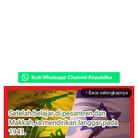
Ikuti Whatsapp Channel Republika
Baca selengkapnya
arrow_forward_ios