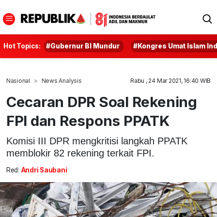
Hot Topics:
#Gubernur BI Mundur
#Kongres Umat Islam In
Nasional
News Analysis
Rabu , 24 Mar 2021, 16:40 WIB
Cecaran DPR Soal Rekening
FPI dan Respons PPATK
Komisi III DPR mengkritisi langkah PPATK
memblokir 82 rekening terkait FPI.
Red:
Andri Saubani