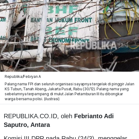
Republika/Febryan A
Palang nama FPI dan seluruh organisasi sayapnya tergelak di pinggir Jalan
KS Tubun, Tanah Abang, Jakarta Pusat, Rabu (30/12). Palang nama yang
sebelumnya terpampang di mulut Jalan Petamburan III itu dibongkar
warga bersama polisi. (ilustrasi)
REPUBLIKA.CO.ID, oleh
Febrianto Adi
Saputro, Antara
Komisi III DPR pada Rabu (24/3), menggelar