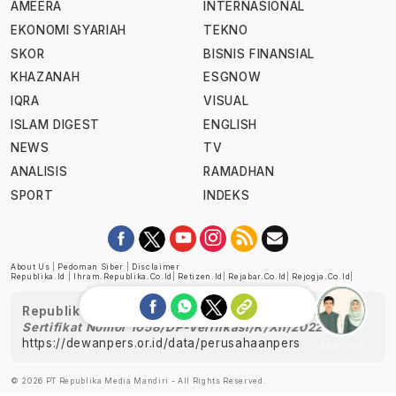
AMEERA
INTERNASIONAL
EKONOMI SYARIAH
TEKNO
SKOR
BISNIS FINANSIAL
KHAZANAH
ESGNOW
IQRA
VISUAL
ISLAM DIGEST
ENGLISH
NEWS
TV
ANALISIS
RAMADHAN
SPORT
INDEKS
About Us
|
Pedoman Siber
|
Disclaimer
Republika.id
|
Ihram.republika.co.id
|
Retizen.id
|
Rejabar.co.id
|
Rejogja.co.id
|
Republika telah diverifikasi oleh Dewan Pers
Sertifikat Nomor 1058/DP-Verifikasi/K/XII/2022
https://dewanpers.or.id/data/perusahaanpers
Ask me!
© 2026 PT Republika Media Mandiri - All Rights Reserved.