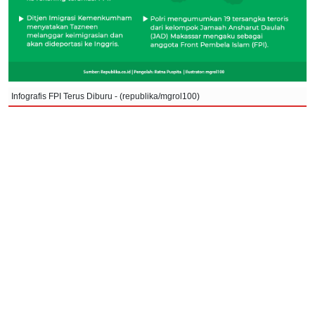
Infografis FPI Terus Diburu - (republika/mgrol100)