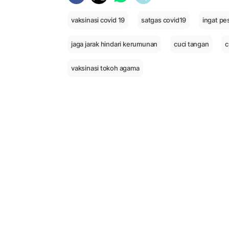
vaksinasi covid 19
satgas covid19
ingat pe
jaga jarak hindari kerumunan
cuci tangan
c
vaksinasi tokoh agama