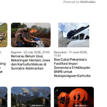
Powered by 
GliaStudios
Mute
6,
Esgnow
- 22 July 2026, 21:45
Beacukai
- 11 June 2026,
11:41
Kemarau Belum Usai,
Bea Cukai Pekanbaru
Kekeringan Hantam Jawa
ning
Fasilitasi Impor
dan Karhutla Meluas di
n
Sementara 5 Helikopter
Sumatra-Kalimantan
at
BNPB untuk
Kesiapsiagaan Karhutla