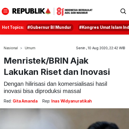
Hot Topics:
#Gubernur BI Mundur
#Kongres Umat Islam In
Nasional
Umum
Senin , 10 Aug 2020, 22:42 WIB
Menristek/BRIN Ajak
Lakukan Riset dan Inovasi
Dengan hilirisasi dan komersialisasi hasil
inovasi bisa diproduksi massal
Red:
Gita Amanda
Rep:
Inas Widyanuratikah