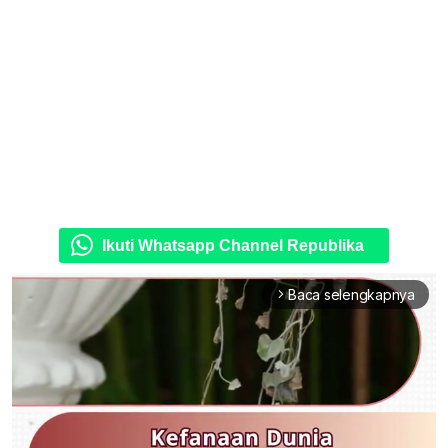
Ikuti Whatsapp Channel Republika
Baca selengkapnya
arrow_forward_ios