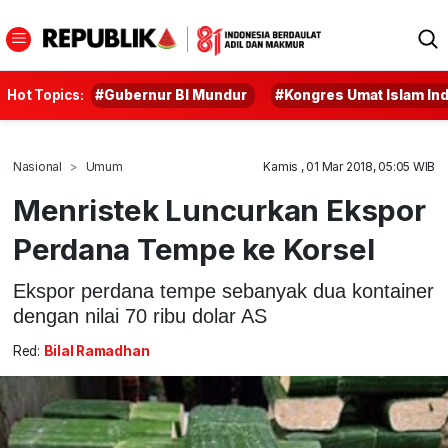
Hot Topics:
#Gubernur BI Mundur
#Kongres Umat Islam In
Nasional
Umum
Kamis , 01 Mar 2018, 05:05 WIB
Menristek Luncurkan Ekspor
Perdana Tempe ke Korsel
Ekspor perdana tempe sebanyak dua kontainer
dengan nilai 70 ribu dolar AS
Red:
Bilal Ramadhan