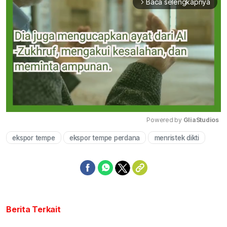
Baca selengkapnya
arrow_forward_ios
Powered by 
GliaStudios
ekspor tempe
ekspor tempe perdana
menristek dikti
Mute
Berita Terkait