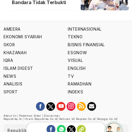
Bandara Tidak Terbukti
AMEERA
INTERNASIONAL
EKONOMI SYARIAH
TEKNO
SKOR
BISNIS FINANSIAL
KHAZANAH
ESGNOW
IQRA
VISUAL
ISLAM DIGEST
ENGLISH
NEWS
TV
ANALISIS
RAMADHAN
SPORT
INDEKS
About Us
|
Pedoman Siber
|
Disclaimer
Republika.id
|
Ihram.republika.co.id
|
Retizen.id
|
Rejabar.co.id
|
Rejogja.co.id
|
Republika telah diverifikasi oleh Dewan Pers