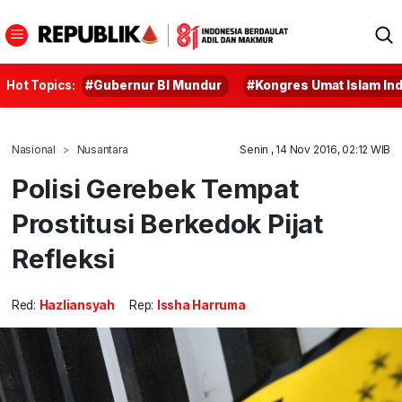
Hot Topics:
#Gubernur BI Mundur
#Kongres Umat Islam In
Nasional
Nusantara
Senin , 14 Nov 2016, 02:12 WIB
Polisi Gerebek Tempat
Prostitusi Berkedok Pijat
Refleksi
Red:
Hazliansyah
Rep:
Issha Harruma