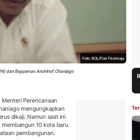
Foto: ROL/Fian Firatmaja
N) dan Bappenas Andrinof Chaniago
 Menteri Perencanaan
Ter
Chaniago mengungkapkan
rus dikaji. Namun saat ini
k membangun 10 kota baru
rataan pembangunan.