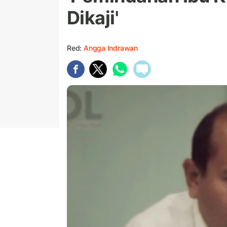
Dikaji'
Red:
Angga Indrawan