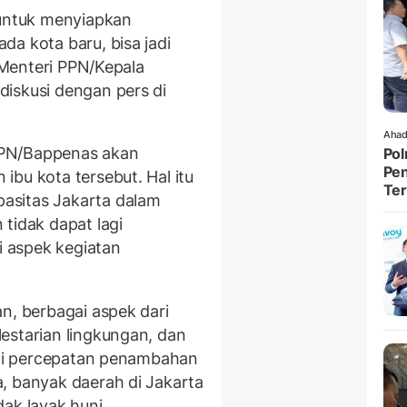
 untuk menyiapkan
a kota baru, bisa jadi
a Menteri PPN/Kepala
iskusi dengan pers di
Ahad
PPN/Bappenas akan
Pol
Pen
bu kota tersebut. Hal itu
Ter
asitas Jakarta dalam
tidak dapat lagi
 aspek kegiatan
n, berbagai aspek dari
estarian lingkungan, dan
ingi percepatan penambahan
, banyak daerah di Jakarta
ak layak huni.