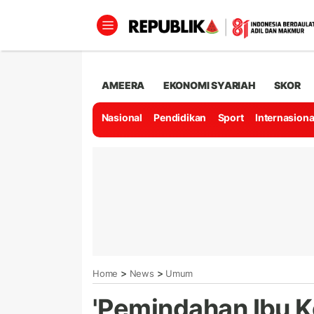
AMEERA
EKONOMI SYARIAH
SKOR
Nasional
Pendidikan
Sport
Internasiona
>
>
Home
News
Umum
'Pemindahan Ibu K