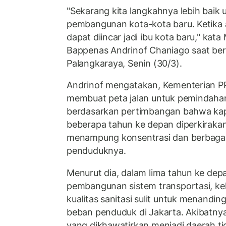
"Sekarang kita langkahnya lebih baik
pembangunan kota-kota baru. Ketika ad
dapat diincar jadi ibu kota baru," kat
Bappenas Andrinof Chaniago saat berd
Palangkaraya, Senin (30/3).
Andrinof mengatakan, Kementerian 
membuat peta jalan untuk pemindahan i
berdasarkan pertimbangan bahwa kap
beberapa tahun ke depan diperkirakan 
menampung konsentrasi dan berbagai
penduduknya.
Menurut dia, dalam lima tahun ke depa
pembangunan sistem transportasi, kel
kualitas sanitasi sulit untuk menand
beban penduduk di Jakarta. Akibatnya
yang dikhawatirkan menjadi daerah tid