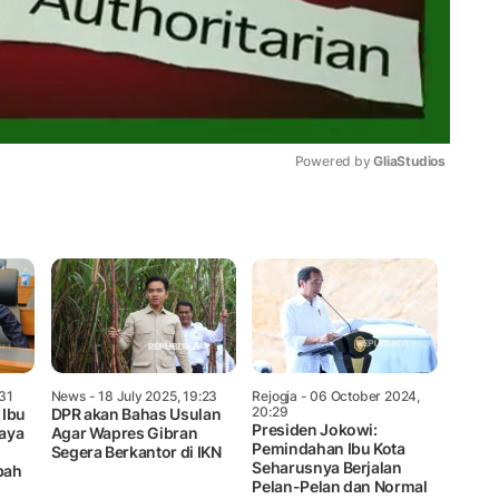
Powered by 
GliaStudios
Mute
:31
News
- 18 July 2025, 19:23
Rejogja
- 06 October 2024,
20:29
 Ibu
DPR akan Bahas Usulan
Presiden Jokowi:
Saya
Agar Wapres Gibran
Pemindahan Ibu Kota
Segera Berkantor di IKN
Seharusnya Berjalan
bah
Pelan-Pelan dan Normal