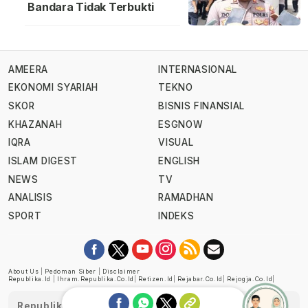
Bandara Tidak Terbukti
AMEERA
INTERNASIONAL
EKONOMI SYARIAH
TEKNO
SKOR
BISNIS FINANSIAL
KHAZANAH
ESGNOW
IQRA
VISUAL
ISLAM DIGEST
ENGLISH
NEWS
TV
ANALISIS
RAMADHAN
SPORT
INDEKS
About Us
|
Pedoman Siber
|
Disclaimer
Republika.id
|
Ihram.republika.co.id
|
Retizen.id
|
Rejabar.co.id
|
Rejogja.co.id
|
Republika telah diverifikasi oleh Dewan Pers