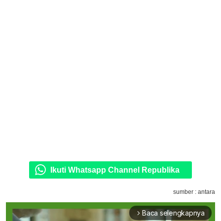
Ikuti Whatsapp Channel Republika
sumber : antara
Baca selengkapnya
arrow_forward_ios