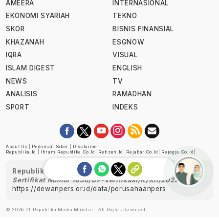
AMEERA
INTERNASIONAL
EKONOMI SYARIAH
TEKNO
SKOR
BISNIS FINANSIAL
KHAZANAH
ESGNOW
IQRA
VISUAL
ISLAM DIGEST
ENGLISH
NEWS
TV
ANALISIS
RAMADHAN
SPORT
INDEKS
About Us
|
Pedoman Siber
|
Disclaimer
Republika.id
|
Ihram.republika.co.id
|
Retizen.id
|
Rejabar.co.id
|
Rejogja.co.id
|
Republika telah diverifikasi oleh Dewan Pers
Sertifikat Nomor 1058/DP-Verifikasi/K/XII/2022
https://dewanpers.or.id/data/perusahaanpers
Ask me!
© 2026 PT Republika Media Mandiri - All Rights Reserved.