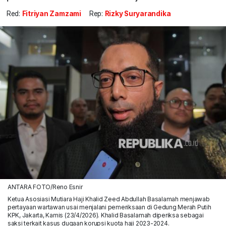
Red:
Fitriyan Zamzami
Rep:
Rizky Suryarandika
ANTARA FOTO/Reno Esnir
Ketua Asosiasi Mutiara Haji Khalid Zeed Abdullah Basalamah menjawab
pertayaan wartawan usai menjalani pemeriksaan di Gedung Merah Putih
KPK, Jakarta, Kamis (23/4/2026). Khalid Basalamah diperiksa sebagai
saksi terkait kasus dugaan korupsi kuota haji 2023-2024.