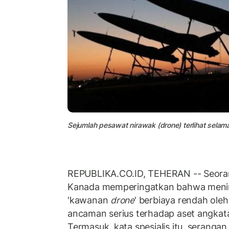
Sejumlah pesawat nirawak (drone) terlihat selama l
REPUBLIKA.CO.ID, TEHERAN -- Seorang
Kanada memperingatkan bahwa meni
'kawanan
drone
' berbiaya rendah ole
ancaman serius terhadap aset angkata
Termasuk, kata spesialis itu, serangan