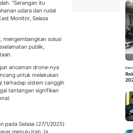
dah. "Serangan itu
hanan udara dan rudal
East Monitor, Selasa
er, mengembangkan solusi
eselamatan publik,
taan.
ngun ancaman drone-nya
Kami
Rek
ancang untuk melakukan
202
gi terhadap sistem canggih
gai tantangan signifikan
onal.
n pada Selasa (27/1/2025)
yar menuju Iran. Ia