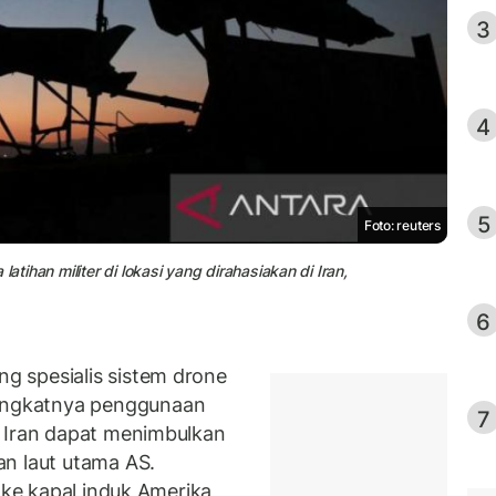
3
4
5
Foto: reuters
atihan militer di lokasi yang dirahasiakan di Iran,
6
 spesialis sistem drone
ngkatnya penggunaan
7
h Iran dapat menimbulkan
n laut utama AS.
 ke kapal induk Amerika