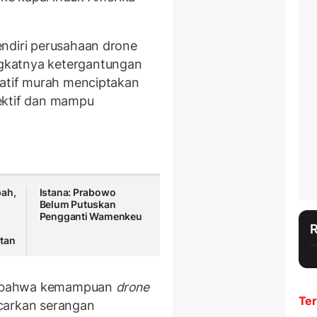
endiri perusahaan drone
gkatnya ketergantungan
latif murah menciptakan
ektif dan mampu
pah,
Istana: Prabowo
Belum Putuskan
Pengganti Wamenkeu
tan
 bahwa kemampuan
drone
Ter
carkan serangan