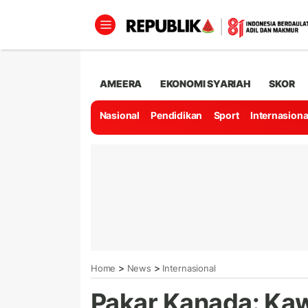
AMEERA
EKONOMI SYARIAH
SKOR
Nasional
Pendidikan
Sport
Internasiona
>
>
Home
News
Internasional
Pakar Kanada: K