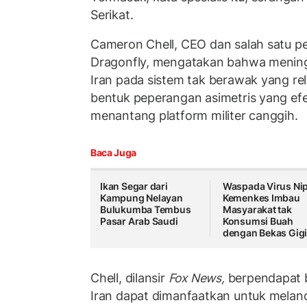
Serikat.
Cameron Chell, CEO dan salah satu p
Dragonfly, mengatakan bahwa menin
Iran pada sistem tak berawak yang re
bentuk peperangan asimetris yang ef
menantang platform militer canggih.
Baca Juga
Ikan Segar dari
Waspada Virus Ni
Kampung Nelayan
Kemenkes Imbau
Bulukumba Tembus
Masyarakat tak
Pasar Arab Saudi
Konsumsi Buah
dengan Bekas Gigi
Chell, dilansir
Fox News,
berpendapat
Iran dapat dimanfaatkan untuk melan