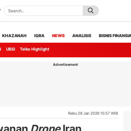
KHAZANAH
IQRA
NEWS
ANALISIS
BISNIS FINANSI
l
UBSI
Telko Highlight
Advertisement
Rabu 28 Jan 2026 15:57 WIB
awanan
Drone
Iran