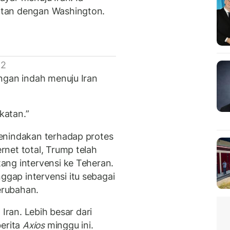
tan dengan Washington.
 2
ngan indah menuju Iran
.
katan.”
enindakan terhadap protes
net total, Trump telah
ang intervensi ke Teheran.
ap intervensi itu sebagai
erubahan.
 Iran. Lebih besar dari
berita
Axios
minggu ini.