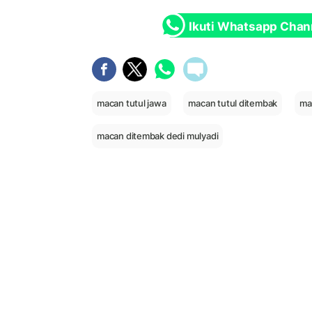
Ikuti Whatsapp Chan
macan tutul jawa
macan tutul ditembak
ma
macan ditembak dedi mulyadi