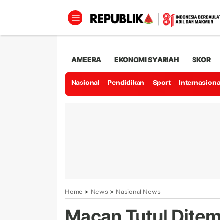
AMEERA
EKONOMI SYARIAH
SKOR
Nasional
Pendidikan
Sport
Internasiona
>
>
Home
News
Nasional News
Macan Tutul Dite