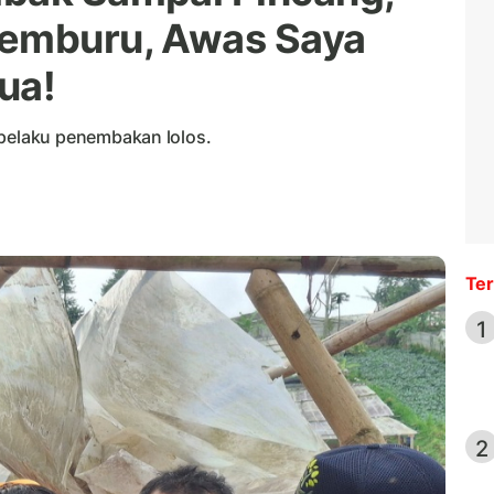
Pemburu, Awas Saya
ua!
elaku penembakan lolos.
Ter
1
2