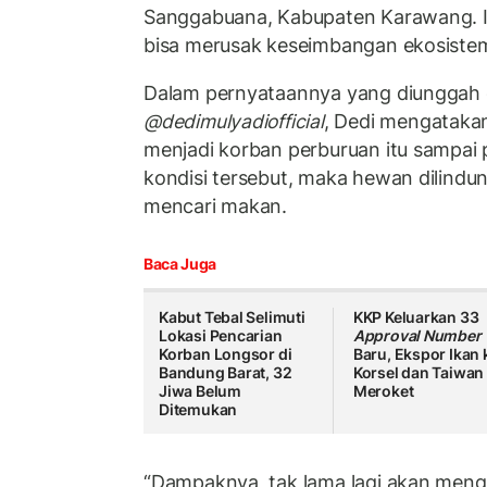
Sanggabuana, Kabupaten Karawang. Ia 
bisa merusak keseimbangan ekosistem
Dalam pernyataannya yang diunggah d
@dedimulyadiofficial
, Dedi mengatakan
menjadi korban perburuan itu sampai
kondisi tersebut, maka hewan dilindungi
mencari makan.
Baca Juga
Kabut Tebal Selimuti
KKP Keluarkan 33
Lokasi Pencarian
Approval Number
Korban Longsor di
Baru, Ekspor Ikan 
Bandung Barat, 32
Korsel dan Taiwan
Jiwa Belum
Meroket
Ditemukan
“Dampaknya, tak lama lagi akan menga