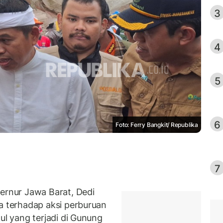
3
4
5
6
Foto: Ferry Bangkit/ Republika
7
rnur Jawa Barat, Dedi
 terhadap aksi perburuan
 yang terjadi di Gunung