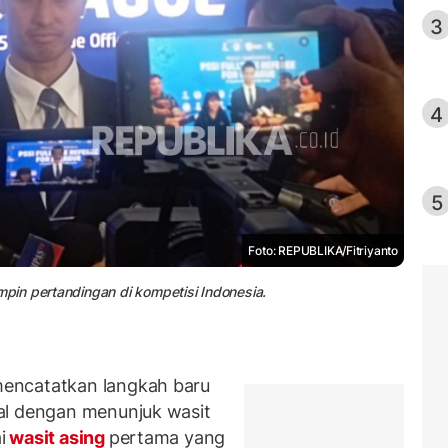
3
4
5
Foto: REPUBLIKA/Fitriyanto
in pertandingan di kompetisi Indonesia.
encatatkan langkah baru
al dengan menunjuk wasit
i
wasit asing
pertama yang