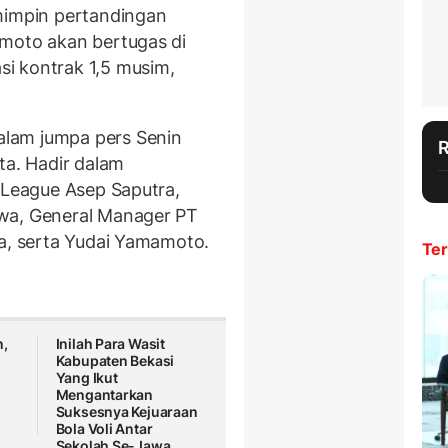
mimpin pertandingan
amoto akan bertugas di
si kontrak 1,5 musim,
lam jumpa pers Senin
ta. Hadir dalam
I.League Asep Saputra,
wa, General Manager PT
ya, serta Yudai Yamamoto.
Ter
n,
Inilah Para Wasit
Kabupaten Bekasi
Yang Ikut
Mengantarkan
Suksesnya Kejuaraan
Bola Voli Antar
Sekolah Se-Jawa