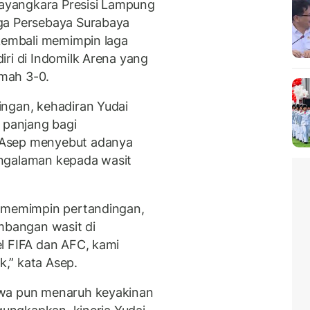
ayangkara Presisi Lampung
ga Persebaya Surabaya
 kembali memimpin laga
iri di Indomilk Arena yang
mah 3-0.
ingan, kehadiran Yudai
panjang bagi
. Asep menyebut adanya
ngalaman kepada wasit
a memimpin pertandingan,
embangan wasit di
l FIFA dan AFC, kami
k,” kata Asep.
awa pun menaruh keyakinan