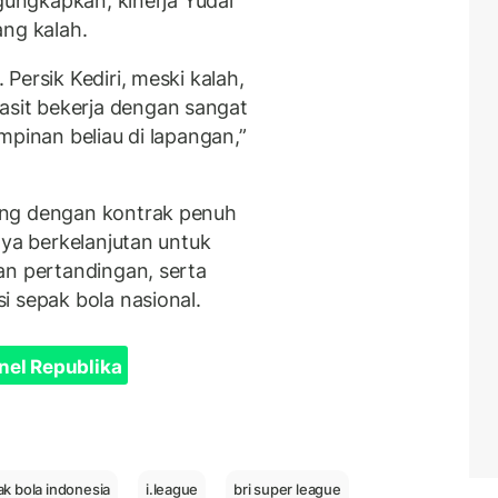
ngungkapkan, kinerja Yudai
ang kalah.
Persik Kediri, meski kalah,
it bekerja dengan sangat
mpinan beliau di lapangan,”
ing dengan kontrak penuh
aya berkelanjutan untuk
an pertandingan, serta
i sepak bola nasional.
nel Republika
k bola indonesia
i.league
bri super league