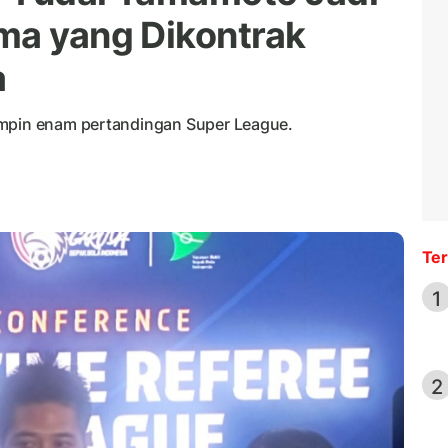
ma yang Dikontrak
a
impin enam pertandingan Super League.
Ter
1
2