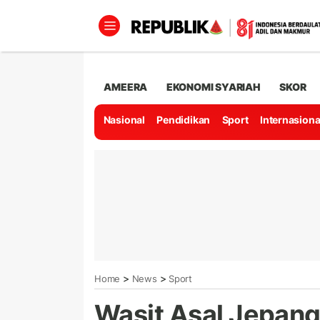
AMEERA
EKONOMI SYARIAH
SKOR
Nasional
Pendidikan
Sport
Internasiona
>
>
Home
News
Sport
Wasit Asal Jepan