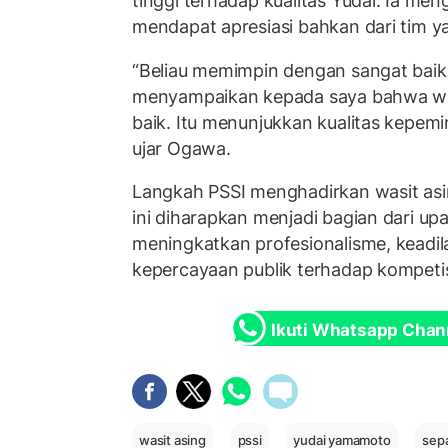
tinggi terhadap kualitas Yudai. Ia me
mendapat apresiasi bahkan dari tim y
“Beliau memimpin dengan sangat baik. 
menyampaikan kepada saya bahwa was
baik. Itu menunjukkan kualitas kepemi
ujar Ogawa.
Langkah PSSI menghadirkan wasit as
ini diharapkan menjadi bagian dari up
meningkatkan profesionalisme, keadil
kepercayaan publik terhadap kompetis
Ikuti Whatsapp Chan
wasit asing
pssi
yudai yamamoto
sepa