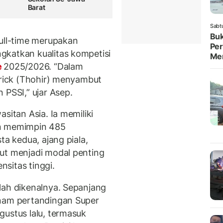
Barat
Sabt
Buk
full-time merupakan
Per
gkatkan kualitas kompetisi
Me
e
2025/2026. “Dalam
Erick (Thohir) menyambut
 PSSI,” ujar Asep.
sitan Asia. Ia memiliki
an memimpin 485
ta kedua, ajang piala,
ut menjadi modal penting
sitas tinggi.
lah dikenalnya. Sepanjang
enam pertandingan Super
gustus lalu, termasuk